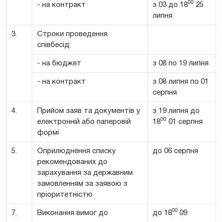
00
- на контракт
з 03 до 18
25
липня
3.
Строки проведення
співбесід:
- на бюджет
з 08 по 19 липня
- на контракт
з 08 липня по 01
серпня
4.
Прийом заяв та документів у
з 19 липня до
00
електронній або паперовій
18
01 серпня
формі
5.
Оприлюднення списку
до 06 серпня
рекомендованих до
зарахування за державним
замовленням за заявою з
пріоритетністю
00
7.
Виконання вимог до
до 18
09