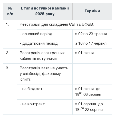
№
Етапи вступної кампанії
Терміни
п/п
2025 року
1.
Реєстрація для складання ЄВІ та ЄФВВ:
- основний період
з 02 по 23 травня
- додатковий період
з 16 по 17 червня
2.
Реєстрація електронних
з 01 липня
кабінетів вступників
3.
Реєстрація заяв на участь
у співбесіді, фаховому
іспиті:
- на бюджет
з 01 липня до
00
18
06 серпня
- на контракт
з 01 серпня до
00
18-
22 серпня