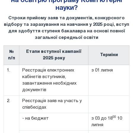
на освітрю програму Комп'ютерні
науки?
Строки прийому заяв та документів, конкурсного
відбору та зарахування на навчання у 2025 році, вступ
для здобуття ступеня бакалавра на основі повної
загальної середньої освіти
№
Етапи вступної кампанії
Терміни
п/п
2025 року
1.
Реєстрація електронних
з 01 липня
кабінетів вступників,
завантаження необхідних
документів
2.
Реєстрація заяв на участь у
співбесідах
00
- на бюджет
з 03 до 18
10
липня