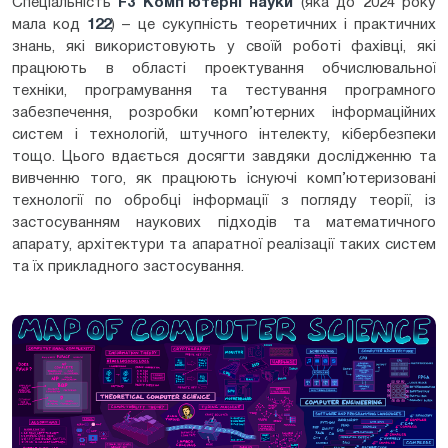
Спеціальність
F3 Комп'ютерні науки
(яка до 2024 року
мала код
122
) – це сукупність теоретичних і практичних
знань, які використовують у своїй роботі фахівці, які
працюють в області проектування обчислювальної
техніки, програмування та тестування програмного
забезпечення, розробки комп’ютерних інформаційних
систем і технологій, штучного інтелекту, кібербезпеки
тощо. Цього вдається досягти завдяки дослідженню та
вивченню того, як працюють існуючі комп’ютеризовані
технології по обробці інформації з погляду теорії, із
застосуванням наукових підходів та математичного
апарату, архітектури та апаратної реалізації таких систем
та їх прикладного застосування.