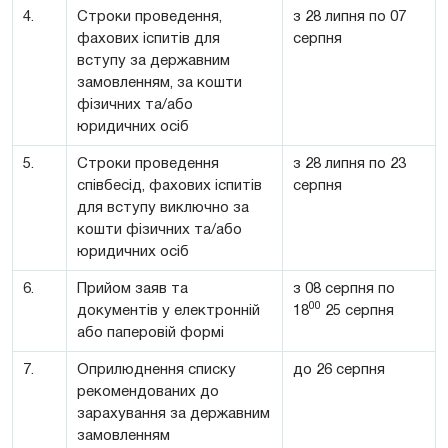
4.
Строки проведення,
з 28 липня по 07
фахових іспитів для
серпня
вступу за державним
замовленням, за кошти
фізичних та/або
юридичних осіб
5.
Строки проведення
з 28 липня по 23
співбесід, фахових іспитів
серпня
для вступу виключно за
кошти фізичних та/або
юридичних осіб
6.
Прийом заяв та
з 08 серпня по
00
документів у електронній
18
25 серпня
або паперовій формі
7.
Оприлюднення списку
до 26 серпня
рекомендованих до
зарахування за державним
замовленням