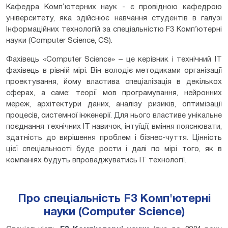
Кафедра Комп’ютерних наук - є провідною кафедрою
університету, яка здійснює навчання студентів в галузі
Інформаційних технологій за спеціальністю F3 Комп’ютерні
науки (Computer Science, CS).
Фахівець «Computer Science» – це керівник і технічний ІТ
фахівець в рівній мірі. Він володіє методиками організації
проектування, йому властива спеціалізація в декількох
сферах, а саме: теорії мов програмування, нейронних
мереж, архітектури даних, аналізу ризиків, оптимізації
процесів, системної інженерії. Для нього властиве унікальне
поєднання технічних ІТ навичок, інтуїції, вміння пояснювати,
здатність до вирішення проблем і бізнес-чуття. Цінність
цієї спеціальності буде рости і далі по мірі того, як в
компаніях будуть впроваджуватись ІТ технології.
Про спеціальність F3 Комп'ютерні
науки (Computer Science)