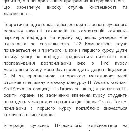
фізично, а з використанням програмних інтерфейсів (API),
що забезпечує високу ступінь системності та
динамічності.
Теоретична підготовка здійснюється на основі сучасного
розвитку науки і технологій та компетенцій компаній-
партнерів кафедри. На відміну від інших університетів
підготовка за спеціальністю 122 Комп'ютерні науки
починається не з третього, а вже з першого курсу. Дуже
велику увагу на кафедрі приділяється вивченню мов
програмування розпочинаючи вже з 1-го курсу.
Викладання курсу мови Java проводить доцент Іщеряков
С. М за оригінальною авторською методикою, який
отримав спеціальну відзнаку конкурсу IT Awards компанії
SoftServe та асоціації IT-Ukraine за вклад у розвиток ІТ-
освіти України. По закінченню вивчення курсу студенти
проходять міжнародну сертифікацію фірми Oracle. Також,
починаючи з першого курсу поглиблено вивчається
технічна англійська мова.
Інтеграція сучасних ІТ-технологій здійснюється на