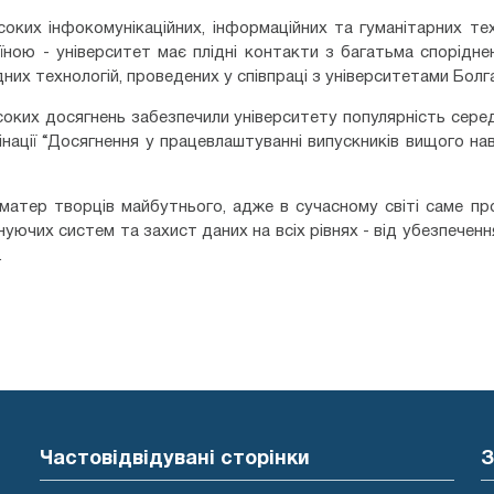
оких інфокомунікаційних, інформаційних та гуманітарних тех
їною - університет має плідні контакти з багатьма спорідне
х технологій, проведених у співпраці з університетами Болгарі
оких досягнень забезпечили університету популярність серед 
інації “Досягнення у працевлаштуванні випускників вищого нав
тер творців майбутнього, адже в сучасному світі саме прові
уючих систем та захист даних на всіх рівнях - від убезпечен
.
Частовідвідувані сторінки
З