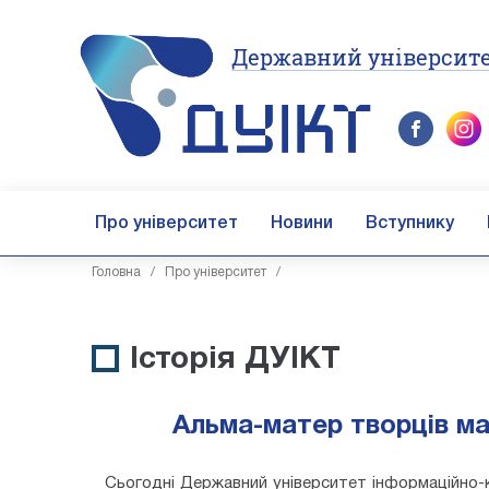
Державний університе
Про університет
Новини
Вступнику
Головна
/
Про університет
/
Історія ДУІКТ
Альма-матер творців май
Сьогодні Державний університет інформаційно-ко