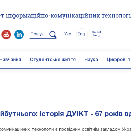
т інформаційно-комунікаційних технолог
Select
Пошук
Укр.
Eng.
lang
Навчання
Студентське життя
Наука
Цифрові т
бутнього: історія ДУІКТ - 67 років 
мунікаційних технологій є провідним освітнім закладом Украї