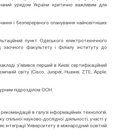
изнаний урядом України критично важливим для
вчання і безперервного опанування найновітніших
льтаційний пункт Одеського електротехнічного
д заочного факультету і філіалу інституту до
закладі з’явився перший в Києві сертифікаційний
аній світу (Cisco, Juniper, Huawei, ZTE, Apple,
ктурним підрозділом ООН.
рекомендацій в галузі інформаційних технологій.
 спільної науково-дослідної діяльності, участі у
є інтеграції Університету в міжнародний освітній