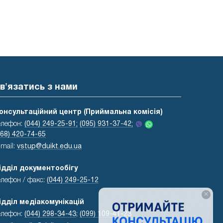
в'язатись з нами
онсультаційний центр (Приймальна комісія)
елефон:
(044) 249-25-91;
(095) 931-37-42;
068) 420-74-65
-mail:
vstup@duikt.edu.ua
ідділ документообігу
елефон / факс:
(044) 249-25-12
×
ідділ медіакомунікацій
елефон:
(044) 298-34-43
;
(099) 109-41-23