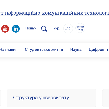
т інформаційно-комунікаційних технолог
Select
Пошук
Укр.
Eng.
lang
Навчання
Студентське життя
Наука
Цифрові т
Структура університету