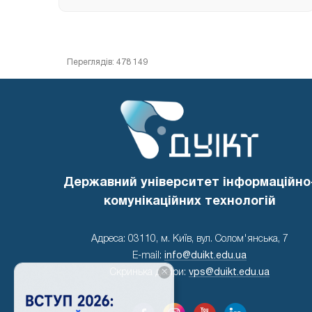
Переглядів: 478 149
Державний університет інформаційно
комунікаційних технологій
Адреса: 03110, м. Київ, вул. Солом'янська, 7
E-mail:
info@duikt.edu.ua
×
Скринька довіри:
vps@duikt.edu.ua