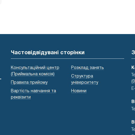
Частовідвідувані сторінки
З
Консультаційний центр
Розклад занять
К
(Приймальна комісія)
Т
Структура
-
(
Правила прийому
університету
E
Вартість навчання та
Новини
реквізити
В
Т
В
Т