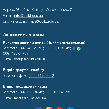
Адреса: 03110, м. Київ, вул. Солом'янська, 7
E-mail:
info@duikt.edu.ua
Скринька довіри:
vps@duikt.edu.ua
Зв'язатись з нами
Консультаційний центр (Приймальна комісія)
Телефон:
(044) 249-25-91;
(095) 931-37-42;
(068) 420-74-65
E-mail:
vstup@duikt.edu.ua
Відділ документообігу
Телефон / факс:
(044) 249-25-12
Відділ медіакомунікацій
Телефон:
(044) 298-34-43
;
(099) 109-41-23
E-mail:
media@duikt.edu.ua