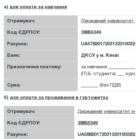
а)
для оплати за навчання
Отримувач:
Державний університет ін
Код ЄДРПОУ:
38855349
Рахунок:
UA57820172031323100320
Банк:
ДКСУ у м. Києві
Призначення платежу:
за навчання ___________
(П.І.Б. студента) ___ курс 
Сума:
_______ (без ПДВ)
б)
для оплати за проживання в гуртожитку
Отримувач:
Державний університет інф
Код ЄДРПОУ:
38855349
Рахунок:
UA5882017203132010032020