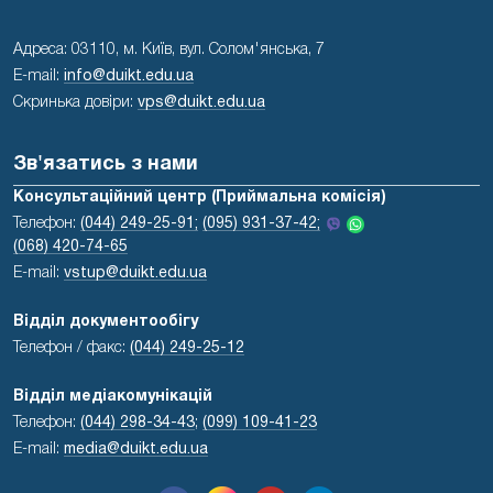
Адреса: 03110, м. Київ, вул. Солом'янська, 7
E-mail:
info@duikt.edu.ua
Скринька довіри:
vps@duikt.edu.ua
Зв'язатись з нами
Консультаційний центр (Приймальна комісія)
Телефон:
(044) 249-25-91;
(095) 931-37-42;
(068) 420-74-65
E-mail:
vstup@duikt.edu.ua
Відділ документообігу
Телефон / факс:
(044) 249-25-12
Відділ медіакомунікацій
Телефон:
(044) 298-34-43
;
(099) 109-41-23
E-mail:
media@duikt.edu.ua