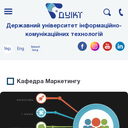
Державний університет інформаційно-
комунікаційних технологій
Select
Укр.
Eng.
lang
Кафедра Маркетингу