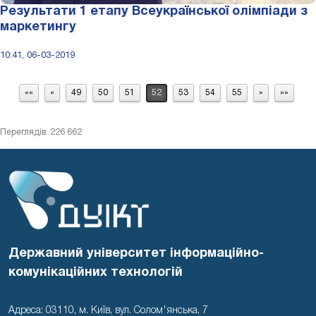
Результати 1 етапу Всеукраїнської олімпіади з
маркетингу
10:41, 06-03-2019
««
«
49
50
51
52
53
54
55
»
»»
Переглядів: 226 662
Державний університет інформаційно-
комунікаційних технологій
Адреса: 03110, м. Київ, вул. Солом'янська, 7