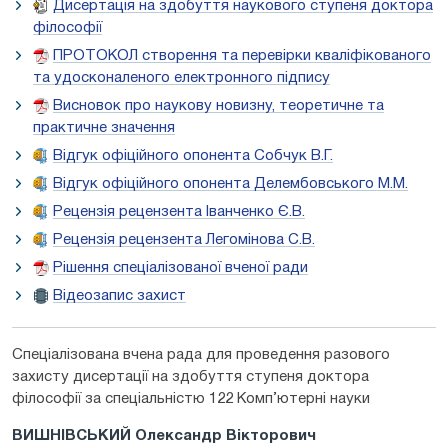
Дисертація на здобуття наукового ступеня доктора
філософії
ПРОТОКОЛ створення та перевірки кваліфікованого
та удосконаленого електронного підпису
Висновок про наукову новизну, теоретичне та
практичне значення
Відгук офіційного опонента Собчук В.Г.
Відгук офіційного опонента Делембовського М.М.
Рецензія рецензента Іванченко Є.В.
Рецензія рецензента Легомінова С.В.
Рішення спеціалізованої вченої ради
Відеозапис захист
Спеціалізована вчена рада для проведення разового
захисту дисертації на здобуття ступеня доктора
філософії за спеціальністю 122 Комп’ютерні науки
ВИШНІВСЬКИЙ Олександр Вікторович