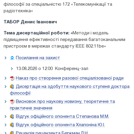
філософії за спеціальністю 172 «Телекомунікації та
радіотехніка»
ТАБОР Денис Іванович
Тема дисертаційної роботи: «
Методи і модель
підвищення ефективності передавання багатоканальним
пристроєм в мережах стандарту IEEE 802.11be»
Посилання на захист
13.08.2026 о 12:00 Конференц-зал
Наказ про створення разової спеціалізованої ради
Дисертація на здобуття наукового ступеня доктора
філософії
Висновок про наукову новизну, теоретичне та
практичне значення
Відгук офіційного опонента Степанова М.М.
Відгук офіційного опонента Хлапоніна Ю.І.
Рецензія рецензента Беркман Л.Н.