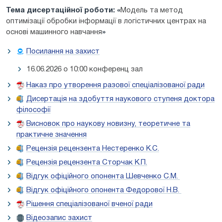
Тема дисертаційної роботи:
«
Модель та метод
оптимізації обробки інформації в логістичних центрах на
основі машинного навчання
»
Посилання на захист
16.06.2026 о 10:00 конференц зал
Наказ про утворення разової спеціалізованої ради
Дисертація на здобуття наукового ступеня доктора
філософії
Висновок про наукову новизну, теоретичне та
практичне значення
Рецензія рецензента Нестеренко К.С.
Рецензія рецензента Сторчак К.П.
Відгук офіційного опонента Шевченко С.М.
Відгук офіційного опонента Федорової Н.В.
Рішення спеціалізованої вченої ради
Відеозапис захист