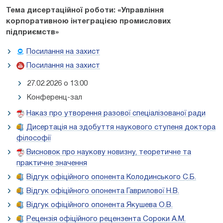
Тема дисертаційної роботи: «
Управління
корпоративною інтеграцією промислових
підприємств»
Посилання на захист
Посилання на захист
27.02.2026 о 13:00
Конференц-зал
Наказ про утворення разової спеціалізованої ради
Дисертація на здобуття наукового ступеня доктора
філософії
Висновок про наукову новизну, теоретичне та
практичне значення
Відгук офіційного опонента Колодинського С.Б.
Відгук офіційного опонента Гаврилової Н.В.
Відгук офіційного опонента Якушева О.В.
Рецензія офіційного рецензента Сороки А.М.