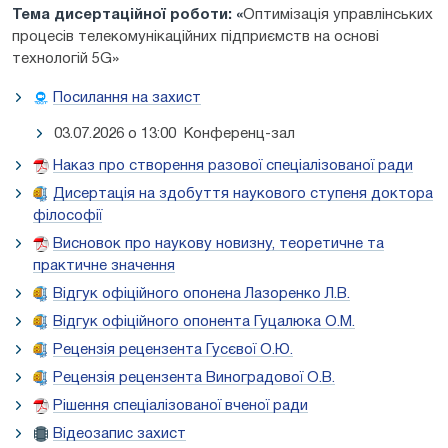
Тема дисертаційної роботи: «
Оптимізація управлінських
процесів телекомунікаційних підприємств на основі
технологій 5G»
Посилання на захист
03.07.2026 о 13:00 Конференц-зал
Наказ про створення разової спеціалізованої ради
Дисертація на здобуття наукового ступеня доктора
філософії
Висновок про наукову новизну, теоретичне та
практичне значення
Відгук офіційного опонена Лазоренко Л.В.
Відгук офіційного опонента Гуцалюка О.М.
Рецензія рецензента Гусєвої О.Ю.
Рецензія рецензента Виноградової О.В.
Рішення спеціалізованої вченої ради
Відеозапис захист