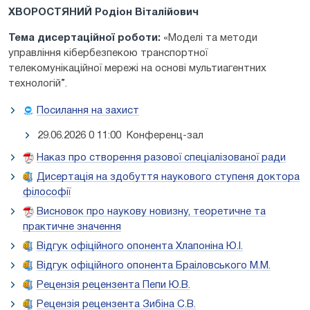
ХВОРОСТЯНИЙ Родіон Віталійович
Тема дисертаційної роботи:
«Моделі та методи
управління кібербезпекою транспортної
телекомунікаційної мережі на основі мультиагентних
технологій”.
Посилання на захист
29.06.2026 0 11:00 Конференц-зал
Наказ про створення разової спеціалізованої ради
Дисертація на здобуття наукового ступеня доктора
філософії
Висновок про наукову новизну, теоретичне та
практичне значення
Відгук офіційного опонента Хлапоніна Ю.І.
Відгук офіційного опонента Браіловського М.М.
Рецензія рецензента Пепи Ю.В.
Рецензія рецензента Зибіна С.В.