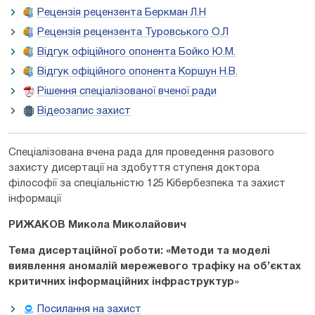
Рецензія рецензента Беркман Л.Н
Рецензія рецензента Туровського О.Л
Відгук офіційного опонента Бойко Ю.М.
Відгук офіційного опонента Коршун Н.В.
Рішення спеціалізованої вченої ради
Відеозапис захист
Спеціалізована вчена рада для проведення разового
захисту дисертації на здобуття ступеня доктора
філософії за спеціальністю 125 Кібербезпека та захист
інформації
РИЖАКОВ Микола Миколайович
Тема дисертаційної роботи: «
Методи та моделі
виявлення аномалій мережевого трафіку на об’єктах
критичних інформаційних інфраструктур
»
Посилання на захист