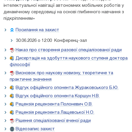
інтелектуальної навігації автономних мобільних роботів у
динамічному середовищі на основі глибинного навчання з
підкріпленням»
Посилання на захист
30.06.2026 о 12:00 Конференц-зал
Наказ про створення разової спеціалізованої ради
Дисертація на здобуття наукового ступеня доктора
філософії
Висновок про наукову новизну, теоретичне та
практичне значення
Відгук офіційного опонента Жураковського Б.Ю.
Відгук офіційного опонента Коршун Н.В.
Рецензія рецензента Полоневич О.В.
Рецензія рецензента Лащевської Н.О.
Рішення спеціалізованої вченої ради
Відеозапис захист