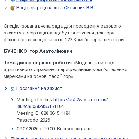
Рецензія рецензента Скрипник В.В.
Спеціалізована вчена рада для проведення разового
захисту дисертації на здобуття ступеня доктора
філософії за спеціальністю 123 Комп’ютерна інженерія
БУЧЕНКО Ігор Анатолійович
Тема дисертаційної роботи:
«
Модель та метод
адаптивного управління периферійними комп’ютерними
мережами на основі теорії ігор
»
Посилання на захист
Meeting chat link
https://us02web.zoom.us/
launch/jc/82836151184
Meeting ID: 828 3615 1184
Passcode: 2026
02.07.2026 о 10:00 Конференц-зал
Наказ про створення разової спеціалізованої ради