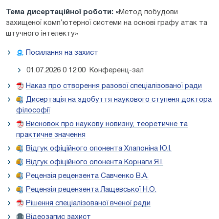
Тема дисертаційної роботи: «
Метод побудови
захищеної комп’ютерної системи на основі графу атак та
штучного інтелекту»
Посилання на захист
01.07.2026 0 12:00 Конференц-зал
Наказ про створення разової спеціалізованої ради
Дисертація на здобуття наукового ступеня доктора
філософії
Висновок про наукову новизну, теоретичне та
практичне значення
Відгук офіційного опонента Хлапоніна Ю.І.
Відгук офіційного опонента Корнаги Я.І.
Рецензія рецензента Савченко В.А.
Рецензія рецензента Лащевської Н.О.
Рішення спеціалізованої вченої ради
Відеозапис захист