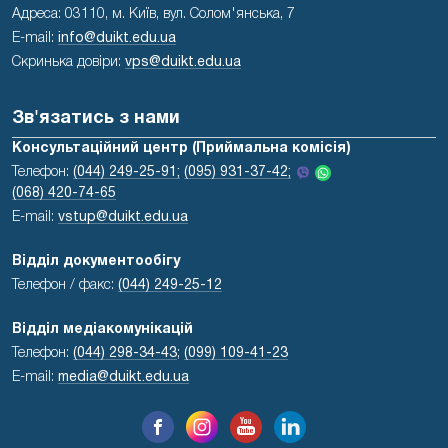
Адреса: 03110, м. Київ, вул. Солом'янська, 7
E-mail:
info@duikt.edu.ua
Скринька довіри:
vps@duikt.edu.ua
Зв'язатись з нами
Консультаційний центр (Приймальна комісія)
Телефон:
(044) 249-25-91;
(095) 931-37-42;
(068) 420-74-65
E-mail:
vstup@duikt.edu.ua
Відділ документообігу
Телефон / факс:
(044) 249-25-12
Відділ медіакомунікацій
Телефон:
(044) 298-34-43
;
(099) 109-41-23
E-mail:
media@duikt.edu.ua