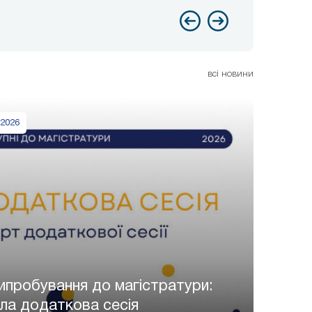
всі новини
 2026
випробування до магістратури:
ла додаткова сесія