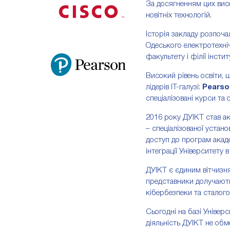
За досягненням цих висо
новітніх технологій.
Історія закладу розпоча
Одеського електротехніч
факультету і філії інст
Високий рівень освіти, 
лідерів ІТ-галузі:
Pearso
спеціалізовані курси та 
2016 року ДУІКТ став 
– спеціалізованої устан
доступ до програм акаде
інтеграції Університету 
ДУІКТ є єдиним вітчизня
представники долучають
кібербезпеки та сталого
Сьогодні на базі Універ
діяльність ДУІКТ не обм