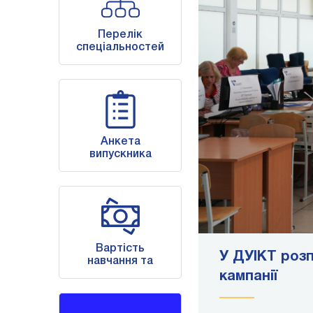
Перелік
спеціальностей
Анкета
випускника
Вартість
нього!
У ДУІКТ розп
навчання та
реквізити
кампанії