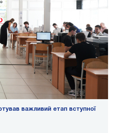
ртував важливий етап вступної
ДУІКТ