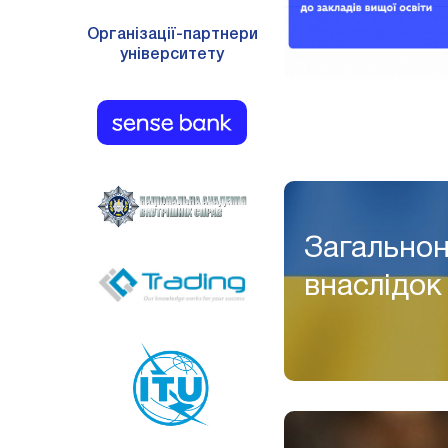
Організації-партнери
університету
Загальнон
внаслідок