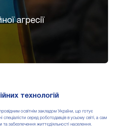
ної агресії
ійних технологій
провідним освітнім закладом України, що готує
спеціалісти серед роботодавців в усьому світі, а сам
 та забезпечення життєдіяльності населення.