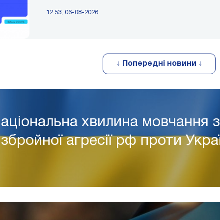
12:53, 06-08-2026
↓ Попередні новини ↓
аціональна хвилина мовчання 
 збройної агресії рф проти Укра