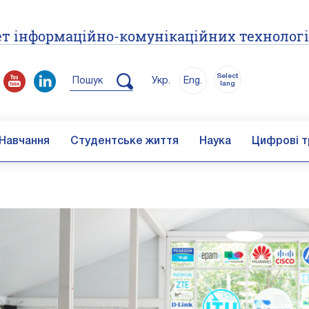
т інформаційно-комунікаційних технолог
Select
Пошук
Укр.
Eng.
lang
Навчання
Студентське життя
Наука
Цифрові т