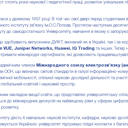
т стоять роки наукової і педагогічної праці, розвиток унікальних 
лася у далекому 1957 році. В той час свої двері перед студентами
ного інституту зв’язку ім.О.С.Попова. Протягом наступних десяти
итуту до самодостатнього Університету, навчання в якому є запору
що здобувають випускники ДУІКТ, визнаний як в Україні, так і за к
n VUE, Juniper Networks, Huawei, IQ Trading
та інших. Тепер 
отримати міжнародні сертифікати, які дозволяють працевлаштуватися 
академічним членом
Міжнародного союзу електрозв’язку (англ
ови ООН, що визначає світові стандарти в галузі інформаційно-кому
мічної мобільності, спільної науково-дослідної діяльності та учас
в глобальний освітній і науковий простір.
ним закладом вищої освіти, що представляє університетську спіл
ся до міжнародних дискусій на найвищому рівні у сферах цифрових
 розвитку.
ситету діють 4 навчально-наукові інститути, кафедри, науково-дослі
ежується Україною: університет підтримує плідні контакти з багать