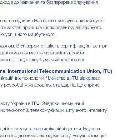
підходів до навчання та безперервне опанування
 вперше відчинив Навчально-консультаційний пункт
літь заклад пройшов шлях розвитку від заочного
кою успішного майбутнього.
ордоном. В Університеті діють сертифікаційні центри
наші студенти мають можливість пройти
в ІТ-індустрії у будь-якій країні світу.
. International Telecommunication Union, ITU)
нікаційних технологій. Членство в
ITU
відкриває
ті у розробці міжнародних стандартів. Це сприяє
ьноту України в
ITU
. Завдяки цьому наші
 технологій, телекомунікацій, штучного інтелекту,
дні інститути та сертифікаційні центри. Наукова
ма спорідненими закладами світу. Результатом цієї