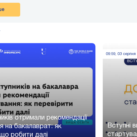
ше
09:59, 03 серпня
ників отримали рекомендації
Вступні 
я на бакалаврат: як
стартува
 що робити далі