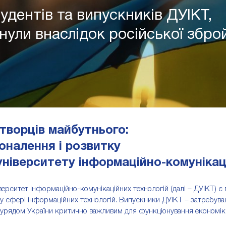
тудентів та випускників ДУІКТ,
нули внаслідок російської зброй
творців майбутнього:
оналення і розвитку
ніверситету інформаційно-комунікац
ерситет інформаційно-комунікаційних технологій (далі – ДУІКТ) є 
у сфері інформаційних технологій. Випускники ДУІКТ – затребувані 
урядом України критично важливим для функціонування економіки