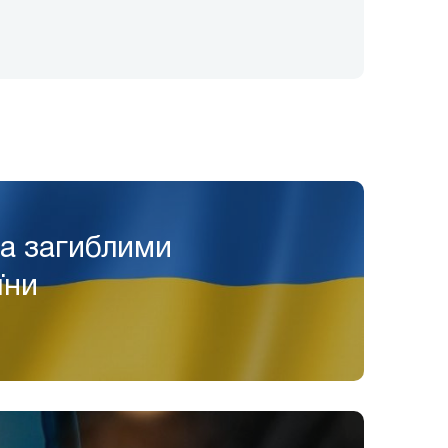
за загиблими
їни