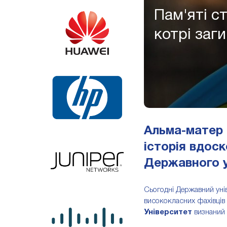
Пам'яті с
котрі заги
Альма-матер 
історія вдоск
Державного у
Сьогодні Державний унів
висококласних фахівців 
Університет
визнаний 