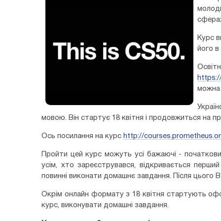
молод
сферах
Курс в
його в
Осві
https:
можна 
Украї
мовою. Він стартує 18 квітня і продовжиться на про
Ось посилання на курс
http://courses.prometheus.
Пройти цей курс можуть усі бажаючі - початкови
усім, хто зареєструвався, відкривається перши
повинні виконати домашнє завдання. Після цього 
Окрім онлайн формату з 18 квітня стартують оф
курс, виконувати домашні завдання.