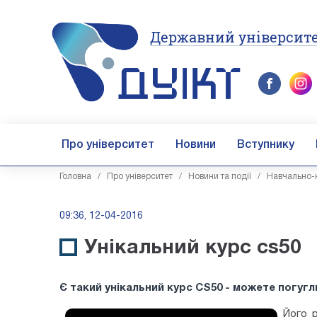
Державний університе
Про університет
Новини
Вступнику
Головна
/
Про університет
/
Новини та події
/
Навчально-н
09:36, 12-04-2016
Унікальний курс cs50
Є такий унікальний курс CS50 - можете погугл
Його р