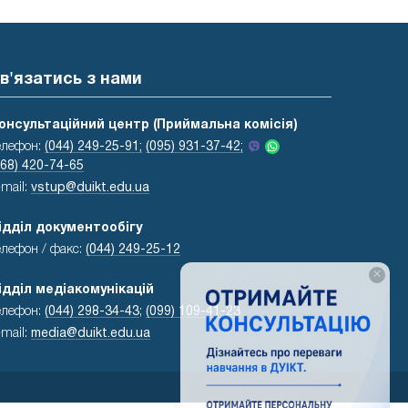
в'язатись з нами
онсультаційний центр (Приймальна комісія)
елефон:
(044) 249-25-91;
(095) 931-37-42;
068) 420-74-65
-mail:
vstup@duikt.edu.ua
ідділ документообігу
елефон / факс:
(044) 249-25-12
×
ідділ медіакомунікацій
елефон:
(044) 298-34-43
;
(099) 109-41-23
-mail:
media@duikt.edu.ua