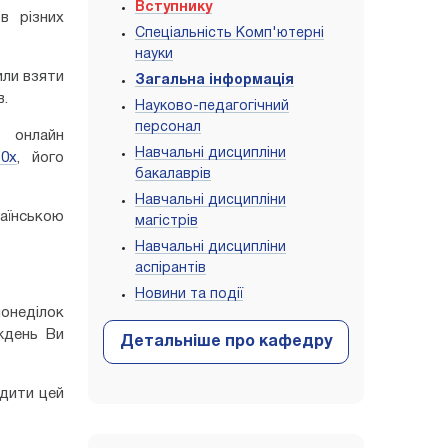
Вступнику
в різних
Спеціальність Комп'ютерні
науки
или взяти
Загальна інформація
в.
Науково-педагогічний
персонал
онлайн
Навчальні дисципліни
50x
, його
бакалаврів
Навчальні дисципліни
аїнською
магістрів
Навчальні дисципліни
аспірантів
Новини та події
понеділок
ждень Ви
одити цей