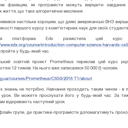
им фахівцям, як програмісти можуть вирішити завдання 
 життя, що таке алгоритмічне мислення.
иявився настільки хорошим, що деякі американські ВНЗ виріш
 якості першого курсу з комп'ютерних наук для своїх студенті
тня платформа Edx размістила цей курс 
//www.edx.org/course/introduction-computer-science-harvardx-cs
пройти у будь-який час.
нський освітній проект Prometheus переклав цей курс укр
тязі 12 тижнів. На нього вже записалися 50 000 (!) чоловік.
org.ua/courses/Prometheus/CS50/2016 T1/about
.
х знаннь не потрібно. Навчання проходить таким чином - в 
й урок. Ви можете прослухати його у будь-який час. За ти
Вам відкривають наступний урок.
флайн групи, де практики-програмісти допомагатимуть прох