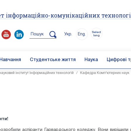
т інформаційно-комунікаційних технолог
Select
Пошук
Укр.
Eng.
lang
Навчання
Студентське життя
Наука
Цифрові т
ауковий інститут Інформаційних технологій
/
Кафедра Комп'ютерних наук
ити!
озробили аспіранти Гарвардського коледжу. Вони вирішили 