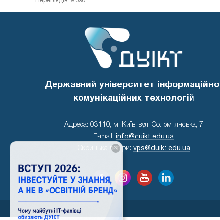
Переглядів: 9 390
Державний університет інформаційно
комунікаційних технологій
Адреса: 03110, м. Київ, вул. Солом'янська, 7
E-mail:
info@duikt.edu.ua
×
Скринька довіри:
vps@duikt.edu.ua