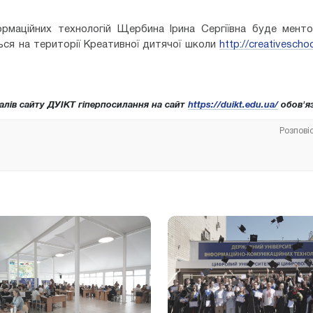
маційних технологій Щербина Ірина Сергіївна буде менто
ься на території Креативної дитячої школи
http://creativescho
алів сайту ДУІКТ гіперпосилання на сайт
https://duikt.edu.ua/
обов'яз
Розпові