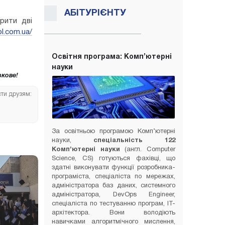
АБІТУРІЄНТУ
рити дві
ol.com.ua/
Освітня програма: Комп’ютерні
науки
кове!
сти друзям:
За освітньою програмою Комп’ютерні
науки,
спеціальність 122
Комп’ютерні науки
(англ. Computer
Science, CS) готуються фахівці, що
здатні виконувати функції розробника-
програміста, спеціаліста по мережах,
адміністратора баз даних, системного
адміністратора, DevOps Engineer,
спеціаліста по тестуванню програм, IT-
архітектора. Вони володіють
навичками алгоритмічного мислення,