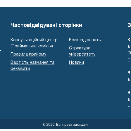
Частовідвідувані сторінки
З
Консультаційний центр
Розклад занять
К
(Приймальна комісія)
Т
Структура
-
(
Правила прийому
університету
E
Вартість навчання та
Новини
реквізити
В
Т
В
Т
E
© 2026, Всі права захищені