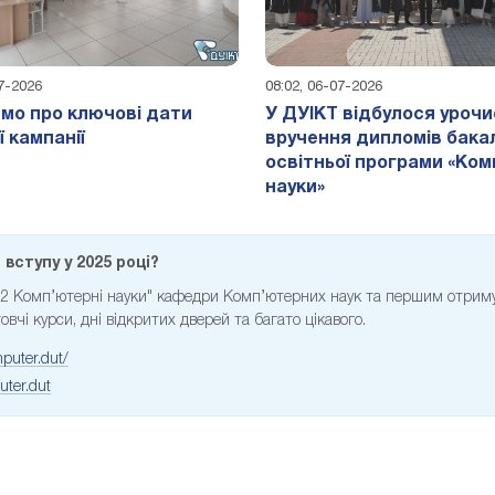
07-2026
08:02, 06-07-2026
мо про ключові дати
У ДУІКТ відбулося уроч
ї кампанії
вручення дипломів бак
освітньої програми «Ком
науки»
вступу у 2025 році?
122 Комп’ютерні науки" кафедри Комп’ютерних наук та першим отрим
овчі курси, дні відкритих дверей та багато цікавого.
puter.dut/
ter.dut