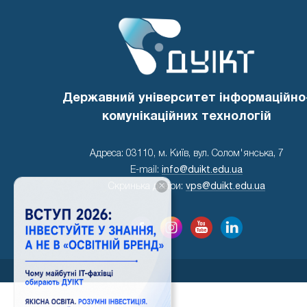
Державний університет інформаційно
комунікаційних технологій
Адреса: 03110, м. Київ, вул. Солом'янська, 7
E-mail:
info@duikt.edu.ua
×
Скринька довіри:
vps@duikt.edu.ua