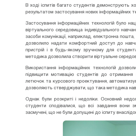
В ході іспитів багато студентів демонструють хо
результатом застосування нових інформаційних те
Застосування інформаційних технологій було нац
віртуального середовища індивідуального навчан
засоби комунікації, наприклад, електронна пошта, 
дозволило надати комфортний доступ до навчал
пристрій і в будь-якому зручному для студента
методика дозволила створити віртуальне середо
Використання інформаційних технологій дозволи
підвищити мотивацію студентів до отримання з
летючок та курсового проектування, автоматизува
дозволяють стверджувати, що така методика нав
Однак були розкриті і недоліки. Основний недол
студенти сподівалися, що всі завдання вони з
засмучені, що не були допущені до іспиту внаслідо