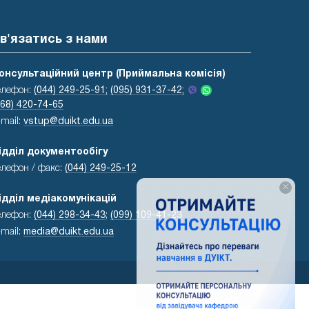
в'язатись з нами
онсультаційний центр (Приймальна комісія)
елефон:
(044) 249-25-91;
(095) 931-37-42;
068) 420-74-65
-mail:
vstup@duikt.edu.ua
ідділ документообігу
елефон / факс:
(044) 249-25-12
×
ідділ медіакомунікацій
елефон:
(044) 298-34-43
;
(099) 109-41-23
-mail:
media@duikt.edu.ua