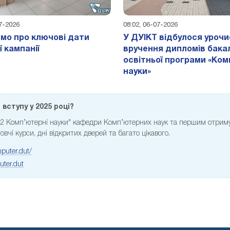
07-2026
08:02, 06-07-2026
мо про ключові дати
У ДУІКТ відбулося уроч
ї кампанії
вручення дипломів бак
освітньої програми «Ком
науки»
вступу у 2025 році?
122 Комп’ютерні науки" кафедри Комп’ютерних наук та першим отрим
овчі курси, дні відкритих дверей та багато цікавого.
puter.dut/
ter.dut