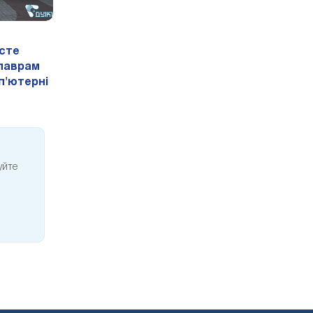
исте
алаврам
п'ютерні
уйте