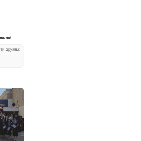
кове!
сти друзям: