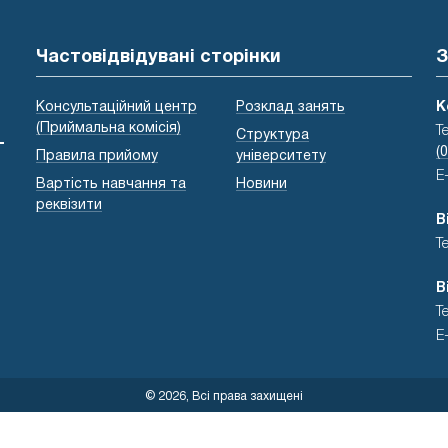
Частовідвідувані сторінки
З
Консультаційний центр
Розклад занять
К
(Приймальна комісія)
Т
Структура
-
(
Правила прийому
університету
E
Вартість навчання та
Новини
реквізити
В
Т
В
Т
E
© 2026, Всі права захищені