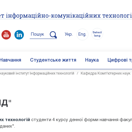
т інформаційно-комунікаційних технолог
Select
Пошук
Укр.
Eng.
lang
Навчання
Студентське життя
Наука
Цифрові т
ауковий інститут Інформаційних технологій
/
Кафедра Комп'ютерних наук
ПД"
их технологій
студенти 4 курсу денної форми навчання факул
даних".