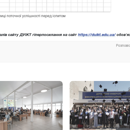
иці поточної успішності перед іспитом
алів сайту ДУІКТ гіперпосилання на сайт
https://duikt.edu.ua/
обов'яз
Розпові