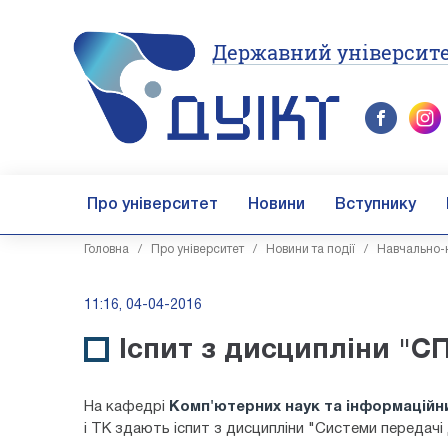
Державний університе
Про університет
Новини
Вступнику
Головна
/
Про університет
/
Новини та події
/
Навчально-н
11:16, 04-04-2016
Іспит з дисципліни "С
На кафедрі
Комп'ютерних наук та інформаційн
і ТК здають іспит з дисципліни "Системи передачі 