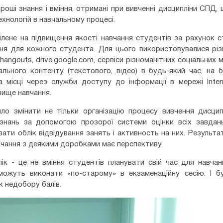
роші знання і вміння, отримані при вивченні дисципліни СПД,
хнологій в навчальному процесі.
ілене на підвищення якості навчання студентів за рахунок 
ня для кожного студента. Для цього використовувалися різ
hangouts, drive.google.com, сервіси різноманітних соціальних 
ьного контенту (текстового, відео) в будь-який час, на б
 місці через служби доступу до інформації в мережі Inter
вище навчання.
ло змінити не тільки організацію процесу вивчення дисцип
нань за допомогою прозорої системи оцінки всіх завдань,
ти облік відвідування занять і активность на них. Результат
чання з деякими доробками має перспективу.
ік - це не вміння студентів планувати свій час для навчан
можуть виконати «по-старому» в екзаменаційну сесію. І б
к недобору балів.