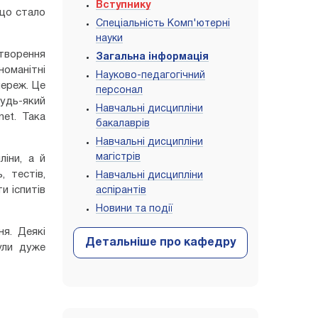
Вступнику
 що стало
Спеціальність Комп'ютерні
науки
створення
Загальна інформація
номанітні
Науково-педагогічний
мереж. Це
персонал
удь-який
Навчальні дисципліни
net. Така
бакалаврів
Навчальні дисципліни
магістрів
ліни, а й
 тестів,
Навчальні дисципліни
и іспитів
аспірантів
Новини та події
ня. Деякі
ули дуже