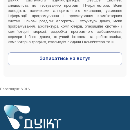
даних, системного адміністратора, DevOps Engineer,
спеціаліста по тестуванню програм, IT-архітектора. Вони
володіють навичками алгоритмічного мислення, уявлення
інформації, програмування і проектування комп’ютерних
систем. Основні розділи: алгоритми і структури даних, мови
програмування, архітектура комп'ютерів, операційні системи і
комп'ютерні мережі, розробка програмного забезпечення,
сервери і бази даних, штучний інтелект та робототехніка,
комп'ютерна графіка, взаємодія людини і комп'ютера та ін.
Переглядів: 6 913