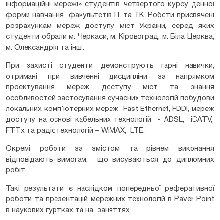
інформаційні мережі» студентів четвертого курсу денної
форми навчання факультетів ІТ та ТК. Роботи присвячені
розрахункам мереж доступу міст України, серед яких
студенти обрали м. Черкаси, м. Кіровоград, м. Біла Церква,
м. Олександрія та інші.
При захисті студенти демонструють гарні навички,
отримані при вивченні дисципліни за напрямком
проектування мереж доступу міст та знання
особливостей застосування сучасних технологій побудови
локальних комп’ютерних мереж Fast Ethernet, FDDI, мереж
доступу на основі кабельних технологій - ADSL, iCATV,
FTTx та радіотехнологій – WiMAX, LTE.
Окремі роботи за змістом та рівнем виконання
відповідають вимогам, що висуваються до дипломних
робіт.
Такі результати є наслідком попередньої реферативної
роботи та презентацій мережних технологій в Paver Point
в наукових гуртках та на заняттях.