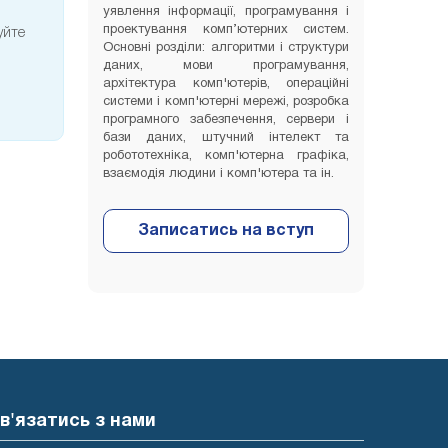
уявлення інформації, програмування і
проектування комп’ютерних систем.
уйте
Основні розділи: алгоритми і структури
даних, мови програмування,
архітектура комп'ютерів, операційні
системи і комп'ютерні мережі, розробка
програмного забезпечення, сервери і
бази даних, штучний інтелект та
робототехніка, комп'ютерна графіка,
взаємодія людини і комп'ютера та ін.
в'язатись з нами