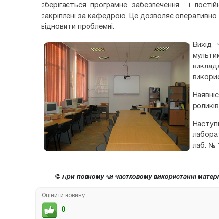
зберігається програмне забезпечення і постій
закріплені за кафедрою. Це дозволяє оперативно 
відновити проблемні.
Вихід 
мультим
викла
викорис
Наявні
роликів
Наступ
лабора
лаб. № 
© При повному чи частковому використанні матері
Оцінити новину:
0