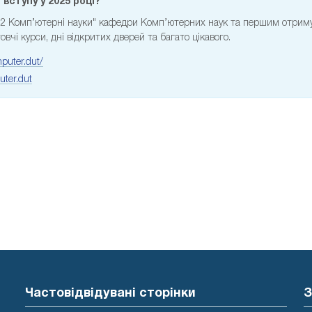
вступу у 2025 році?
122 Комп’ютерні науки" кафедри Комп’ютерних наук та першим отрим
овчі курси, дні відкритих дверей та багато цікавого.
puter.dut/
ter.dut
Частовідвідувані сторінки
З