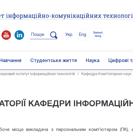
т інформаційно-комунікаційних технолог
Select
Пошук
Укр.
Eng.
lang
Навчання
Студентське життя
Наука
Цифрові т
ауковий інститут Інформаційних технологій
/
Кафедра Комп'ютерних наук
АТОРІЇ КАФЕДРИ ІНФОРМАЦІЙ
боче місце викладача з персональним комп’ютером (ПК), 