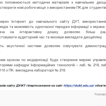
но поповнюються методичні матеріали з навчальних дисци
створити нові робочі місця з використанням ПК для студентів
через Інтернет до навчального сайту ДУТ, використання
едіа та можливість одночасної передачі інформації з екрана
дача на інтерактивну дошку, дозволяє більш раці
товувати аудиторний час та якісніше викладати дисципліну.
сть акустичної системи дозволяє озвучувати демонстрац
.
ним кроком по модернізації буде створення мережі управлі
торіями кафедри Інформаційних технологій – лаб. № 218, ла
116 з ПК- викладача лабораторії № 218.
алів сайту ДУІКТ гіперпосилання на сайт
https://duikt.edu.ua/
обов'яз
Розпові