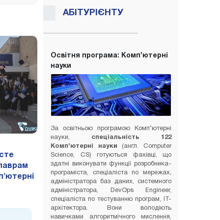
АБІТУРІЄНТУ
Освітня програма: Комп’ютерні
науки
За освітньою програмою Комп’ютерні
науки,
спеціальність 122
Комп’ютерні науки
(англ. Computer
исте
Science, CS) готуються фахівці, що
здатні виконувати функції розробника-
алаврам
програміста, спеціаліста по мережах,
п'ютерні
адміністратора баз даних, системного
адміністратора, DevOps Engineer,
спеціаліста по тестуванню програм, IT-
архітектора. Вони володіють
навичками алгоритмічного мислення,