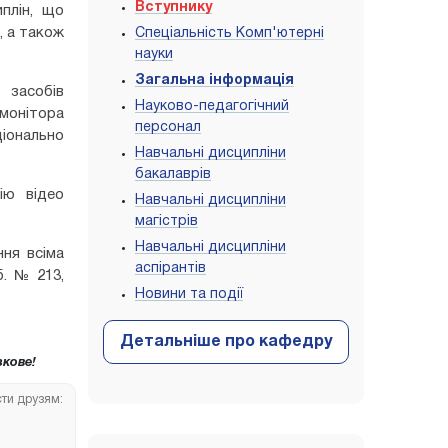
Вступнику
плін, що
, а також
Спеціальність Комп'ютерні
науки
Загальна інформація
 засобів
Науково-педагогічний
 монітора
персонал
онально
Навчальні дисципліни
бакалаврів
ію відео
Навчальні дисципліни
магістрів
Навчальні дисципліни
ння всіма
аспірантів
б. № 213,
Новини та події
кове!
сти друзям: