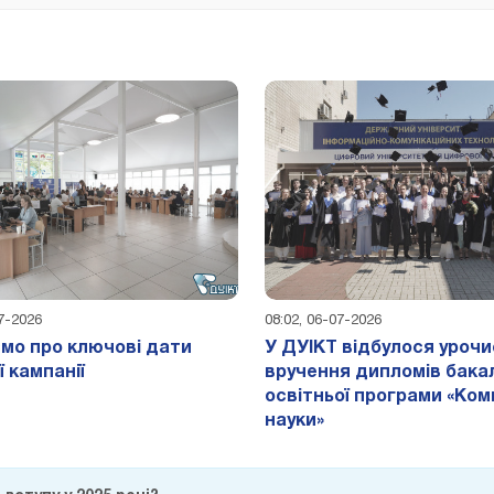
07-2026
08:02, 06-07-2026
мо про ключові дати
У ДУІКТ відбулося уроч
ї кампанії
вручення дипломів бак
освітньої програми «Ком
науки»