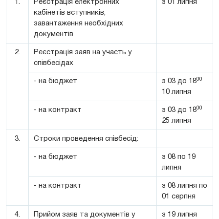
1.
Реєстрація електронних
з 01 липня
кабінетів вступників,
завантаження необхідних
документів
2.
Реєстрація заяв на участь у
співбесідах
00
- на бюджет
з 03 до 18
10 липня
00
- на контракт
з 03 до 18
25 липня
3.
Строки проведення співбесід:
- на бюджет
з 08 по 19
липня
- на контракт
з 08 липня по
01 серпня
4.
Прийом заяв та документів у
з 19 липня