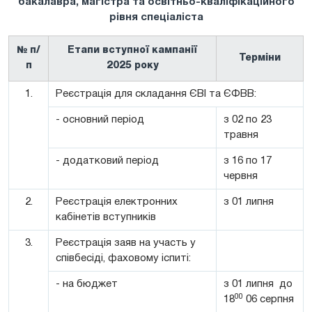
бакалавра, магістра та освітньо-кваліфікаційного
рівня спеціаліста
№ п/
Етапи вступної кампанії
Терміни
п
2025 року
1.
Реєстрація для складання ЄВІ та ЄФВВ:
- основний період
з 02 по 23
травня
- додатковий період
з 16 по 17
червня
2.
Реєстрація електронних
з 01 липня
кабінетів вступників
3.
Реєстрація заяв на участь у
співбесіді, фаховому іспиті:
- на бюджет
з 01 липня до
00
18
06 серпня