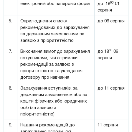
00
електронній або паперовій формі
до 18
01
серпня
5.
Оприлюднення списку
до 06 серпня
рекомендованих до зарахування
за державним замовленням за
заявою з пріоритетністю
00
7.
Виконання вимог до зарахування
до 18
09
вступниками, які отримали
серпня
рекомендації за заявою з
пріоритетністю та укладання
договору про навчання
8.
Зарахування вступників, за
до 11 серпня
державним замовленням або за
кошти фізичних або юридичних
осіб (за заявою з
пріоритетністю)
9.
Надання рекомендацій до
11 серпня
зарахування особам, які