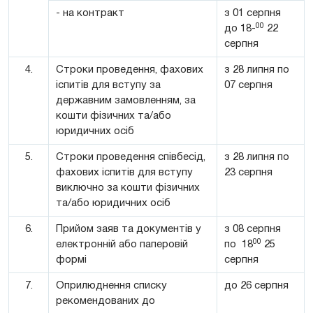
- на контракт
з 01 серпня
00
до 18-
22
серпня
4.
Строки проведення, фахових
з 28 липня по
іспитів для вступу за
07 серпня
державним замовленням, за
кошти фізичних та/або
юридичних осіб
5.
Строки проведення співбесід,
з 28 липня по
фахових іспитів для вступу
23 серпня
виключно за кошти фізичних
та/або юридичних осіб
6.
Прийом заяв та документів у
з 08 серпня
00
електронній або паперовій
по 18
25
формі
серпня
7.
Оприлюднення списку
до 26 серпня
рекомендованих до