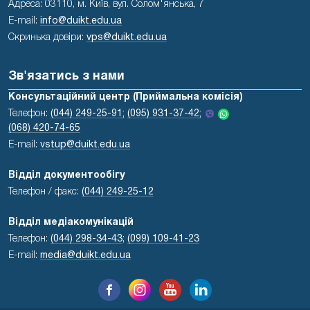
Адреса: 03110, м. Київ, вул. Солом'янська, 7
E-mail:
info@duikt.edu.ua
Скринька довіри:
vps@duikt.edu.ua
Зв'язатись з нами
Консультаційний центр (Приймальна комісія)
Телефон:
(044) 249-25-91;
(095) 931-37-42;
(068) 420-74-65
E-mail:
vstup@duikt.edu.ua
Відділ документообігу
Телефон / факс:
(044) 249-25-12
Відділ медіакомунікацій
Телефон:
(044) 298-34-43
;
(099) 109-41-23
E-mail:
media@duikt.edu.ua