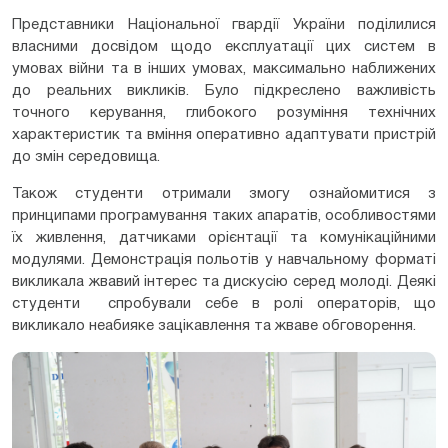
Представники Національної гвардії України поділилися
власними досвідом щодо експлуатації цих систем в
умовах війни та в інших умовах, максимально наближених
до реальних викликів. Було підкреслено важливість
точного керування, глибокого розуміння технічних
характеристик та вміння оперативно адаптувати пристрій
до змін середовища.
Також студенти отримали змогу ознайомитися з
принципами програмування таких апаратів, особливостями
їх живлення, датчиками орієнтації та комунікаційними
модулями. Демонстрація польотів у навчальному форматі
викликала жвавий інтерес та дискусію серед молоді. Деякі
студенти спробували себе в ролі операторів, що
викликало неабияке зацікавлення та жваве обговорення.