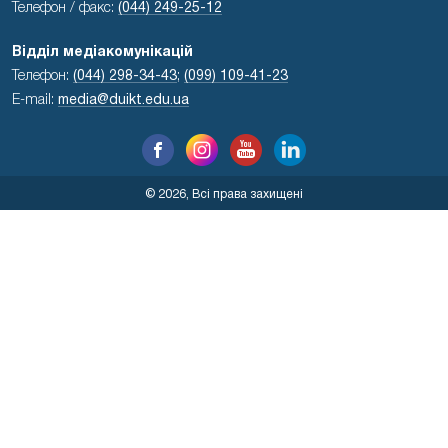
Телефон / факс:
(044) 249-25-12
Відділ медіакомунікацій
Телефон:
(044) 298-34-43
;
(099) 109-41-23
E-mail:
media@duikt.edu.ua
© 2026, Всі права захищені