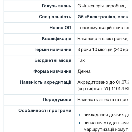
Галузь знань
G «Інженерія, виробництв
Спеціальність
G5 «Електроніка, елект
Назва ОП
Телекомунікаційні систем
Кваліфікація
Бакалавр з електроніки, 
Термін навчання
3 роки 10 місяців (240 кре
Бюджетні місця
Так
Форма навчання
Денна
Наявність акредитації
Акредитовано до 01.07.20
(сертифікат УД 11017980)
Передумови
Наявність атестата про п
Особливості програми
викладання деяких дис
вивчення студентами п
маршрутизації комутат