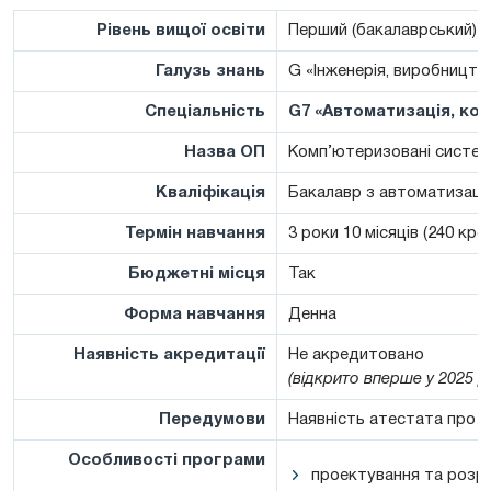
Рівень вищої освіти
Перший (бакалаврський)
Галузь знань
G «Інженерія, виробництв
Спеціальність
G7 «Автоматизація, ком
Назва ОП
Комп’ютеризовані систем
Кваліфікація
Бакалавр з автоматизації
Термін навчання
3 роки 10 місяців (240 кре
Бюджетні місця
Так
Форма навчання
Денна
Наявність акредитації
Не акредитовано
(відкрито вперше у 2025 р
Передумови
Наявність атестата про п
Особливості програми
проектування та розр