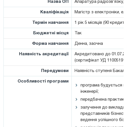
Назва ОП
Апаратура радіозв’язку, 
Кваліфікація
Магістр з електроніки, ел
Термін навчання
1 рік 5 місяців (90 кредиті
Бюджетні місця
Так
Форма навчання
Денна, заочна
Наявність акредитації
Акредитовано до 01.07.20
(сертифікат УД 11005191)
Передумови
Наявність ступеня Бакал
Особливості програми
програма будується на 
інженерії;
передбачена практика,
залучення до викладаць
представників бізнесу,
ведення успішного бізн