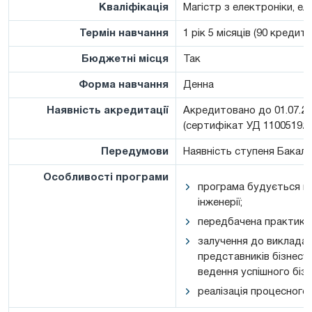
Кваліфікація
Магістр з електроніки, ел
Термін навчання
1 рік 5 місяців (90 кредиті
Бюджетні місця
Так
Форма навчання
Денна
Наявність акредитації
Акредитовано до 01.07.20
(сертифікат УД 11005192)
Передумови
Наявність ступеня Бакал
Особливості програми
програма будується на 
інженерії;
передбачена практика,
залучення до викладаць
представників бізнесу,
ведення успішного бізн
реалізація процесного