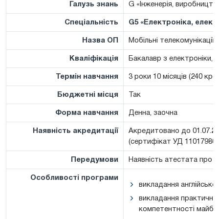
Галузь знань
G «Інженерія, виробництв
Спеціальність
G5 «Електроніка, елект
Назва ОП
Мобільні телекомунікації
Кваліфікація
Бакалавр з електроніки, 
Термін навчання
3 роки 10 місяців (240 кре
Бюджетні місця
Так
Форма навчання
Денна, заочна
Наявність акредитації
Акредитовано до 01.07.20
(сертифікат УД 11017980)
Передумови
Наявність атестата про п
Особливості програми
викладання англійсько
викладання практичних
компетентності майбут