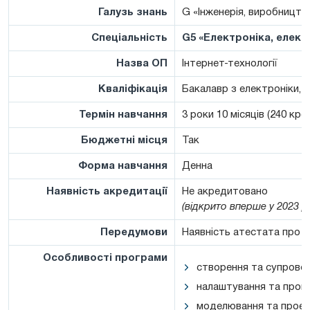
Галузь знань
G «Інженерія, виробництв
Спеціальність
G5 «Електроніка, елект
Назва ОП
Інтернет-технології
Кваліфікація
Бакалавр з електроніки, 
Термін навчання
3 роки 10 місяців (240 кре
Бюджетні місця
Так
Форма навчання
Денна
Наявність акредитації
Не акредитовано
(відкрито вперше у 2023 р
Передумови
Наявність атестата про п
Особливості програми
створення та супроводу
налаштування та прогр
моделювання та проек