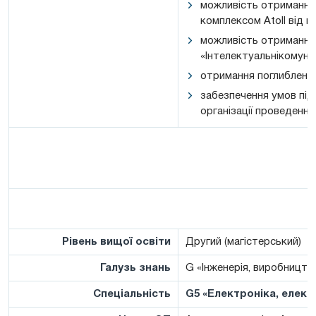
можливість отримання 
комплексом Atoll від ком
можливість отримання 
«Інтелектуальнікомунік
отримання поглиблених
забезпечення умов під
організації проведенн
Рівень вищої освіти
Другий (магістерський)
Галузь знань
G «Інженерія, виробництв
Спеціальність
G5 «Електроніка, елект