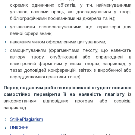
окремих одиничних об’єктів, у т.ч. найменуваннями
установ, назвами праць, які досліджувалися у творі,
бібліографічними посиланнями на джерела та ін.);
усталеними словосполученнями, що характерні для
певної сфери знань;
належним чином оформленими цитуваннями;
самоцитуванням (фрагментами тексту, що належать
автору твору, опубліковані або оприлюднені в
електронній формі ним у інших творах, наприклад, у
тезах доповідей конференцій, звітах з виробничої або
переддипломної практики тощо).
Перед поданням роботи керівникові студент повинен
самостійно перевірити її на наявність плагіату
із
використанням відповідних програм або сервісів,
наприклад:
StrikePlagiarism
UNICHEK