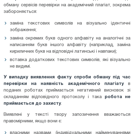
обману сервісів перевірки на академічний плагіат, зокрема
забороняється:
заміна текстових символів на візуально ідентичні
зображення;
заміна окремих букв одного алфавіту на аналогічні за
написанням букв іншого алфавіту (наприклад, заміна
кириличних букв на відповідні латинські і навпаки);
вставка додаткових текстових символів, які візуально
не видимі.
У випадку виявлення факту спроби обману під час
перевірки на наявність академічного плагіату
в
поданих роботах приймається негативний висновок зі
складанням відповідного протоколу і така
робота не
приймається до захисту
.
Виявлені у тексті твору запозичення вважаються
правомірними, якщо вони є:
власними назвами (індивідуальними найменуваннями