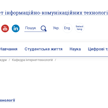
т інформаційно-комунікаційних технолог
Select
Пошук
Укр.
Eng.
lang
Навчання
Студентське життя
Наука
Цифрові т
едри
/
Кафедра Інтернет-технологій
/
хнології