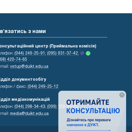
в'язатись з нами
онсультаційний центр (Приймальна комісія)
елефон:
(044) 249-25-91;
(095) 931-37-42;
068) 420-74-65
-mail:
vstup@duikt.edu.ua
ідділ документообігу
елефон / факс:
(044) 249-25-12
×
ідділ медіакомунікацій
елефон:
(044) 298-34-43
;
(099) 109-41-23
-mail:
media@duikt.edu.ua