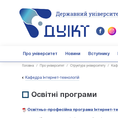
Державний університе
Про університет
Новини
Вступнику
Головна
/
Про університет
/
Структура університету
/
Каф
Кафедра Інтернет-технологій
Освітні програми
Освітньо-професійна програма Інтернет-те