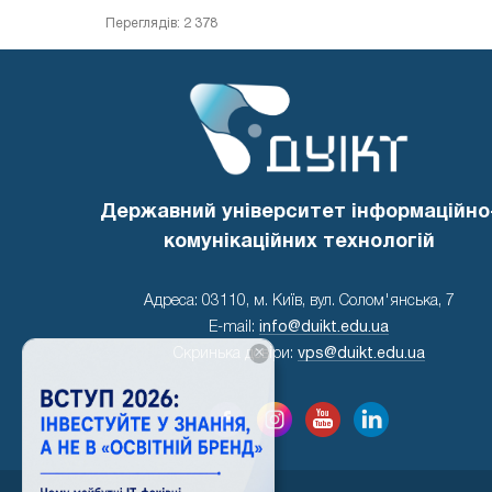
Переглядів: 2 378
Державний університет інформаційно
комунікаційних технологій
Адреса: 03110, м. Київ, вул. Солом'янська, 7
E-mail:
info@duikt.edu.ua
×
Скринька довіри:
vps@duikt.edu.ua