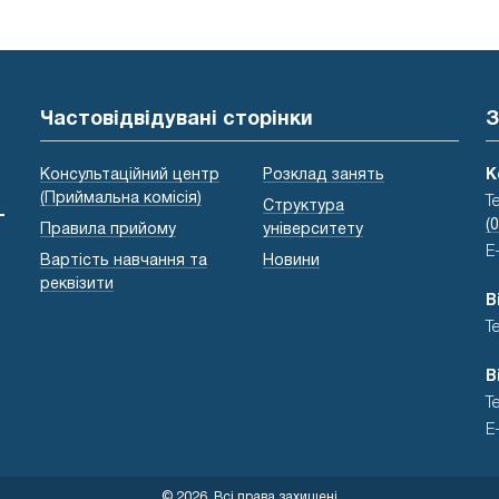
Частовідвідувані сторінки
З
Консультаційний центр
Розклад занять
К
(Приймальна комісія)
Т
Структура
-
(
Правила прийому
університету
E
Вартість навчання та
Новини
реквізити
В
Т
В
Т
E
© 2026, Всі права захищені