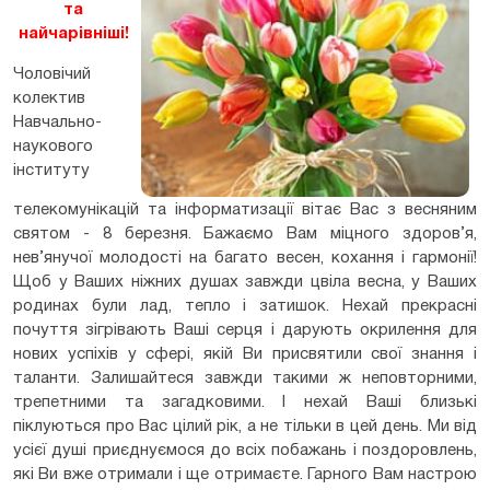
та
найчарівніші!
Чоловічий
колектив
Навчально-
наукового
інституту
телекомунікацій та інформатизації вітає Вас з весняним
святом - 8 березня. Бажаємо Вам міцного здоров’я,
нев’янучої молодості на багато весен, кохання і гармонії!
Щоб у Ваших ніжних душах завжди цвіла весна, у Ваших
родинах були лад, тепло і затишок. Нехай прекрасні
почуття зігрівають Ваші серця і дарують окрилення для
нових успіхів у сфері, якій Ви присвятили свої знання і
таланти. Залишайтеся завжди такими ж неповторними,
трепетними та загадковими. І нехай Ваші близькі
піклуються про Вас цілий рік, а не тільки в цей день. Ми від
усієї душі приєднуємося до всіх побажань і поздоровлень,
які Ви вже отримали і ще отримаєте. Гарного Вам настрою