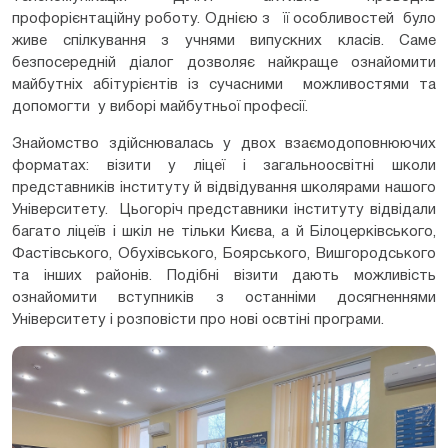
профорієнтаційну роботу. Однією з її особливостей було
живе спілкування з учнями випускних класів. Саме
безпосередній діалог дозволяє найкраще ознайомити
майбутніх абітурієнтів із сучасними можливостями та
допомогти у виборі майбутньої професії.
Знайомство здійснювалась у двох взаємодоповнюючих
форматах: візити у ліцеї і загальноосвітні школи
представників інституту й відвідування школярами нашого
Університету. Цьогоріч представники інституту відвідали
багато ліцеїв і шкіл не тільки Києва, а й Білоцерківського,
Фастівського, Обухівського, Боярського, Вишгородського
та інших районів. Подібні візити дають можливість
ознайомити вступників з останніми досягненнями
Університету і розповісти про нові освтіні програми.