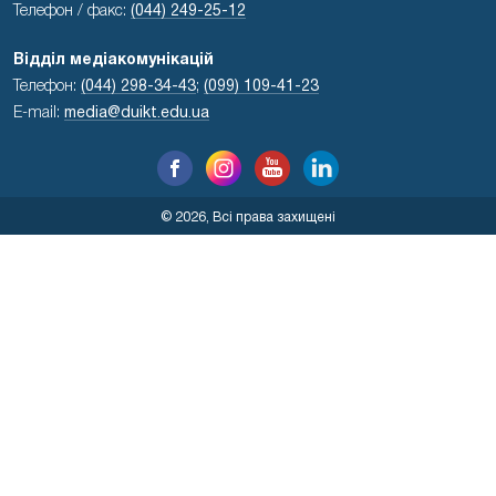
Телефон / факс:
(044) 249-25-12
Відділ медіакомунікацій
Телефон:
(044) 298-34-43
;
(099) 109-41-23
E-mail:
media@duikt.edu.ua
© 2026, Всі права захищені