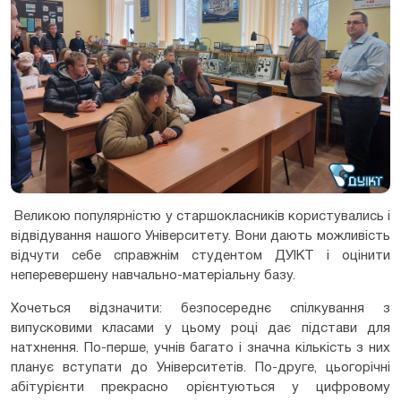
Великою популярністю у старшокласників користувались і
відвідування нашого Університету. Вони дають можливість
відчути себе справжнім студентом ДУІКТ і оцінити
неперевершену навчально-матеріальну базу.
Хочеться відзначити: безпосереднє спілкування з
випусковими класами у цьому році дає підстави для
натхнення. По-перше, учнів багато і значна кількість з них
планує вступати до Університетів. По-друге, цьогорічні
абітурієнти прекрасно орієнтуються у цифровому