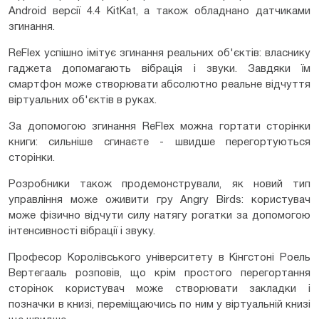
Android версії 4.4 KitKat, а також обладнано датчиками
згинання.
ReFlex успішно імітує згинання реальних об'єктів: власнику
гаджета допомагають вібрація і звуки. Завдяки їм
смартфон може створювати абсолютно реальне відчуття
віртуальних об'єктів в руках.
За допомогою згинання ReFlex можна гортати сторінки
книги: сильніше сгинаєте - швидше перегортуються
сторінки.
Розробники також продемонстрували, як новий тип
управління може оживити гру Angry Birds: користувач
може фізично відчути силу натягу рогатки за допомогою
інтенсивності вібрації і звуку.
Професор Королівського університету в Кінгстоні Роель
Вертегааль розповів, що крім простого перегортання
сторінок користувач може створювати закладки і
позначки в книзі, переміщаючись по ним у віртуальній книзі