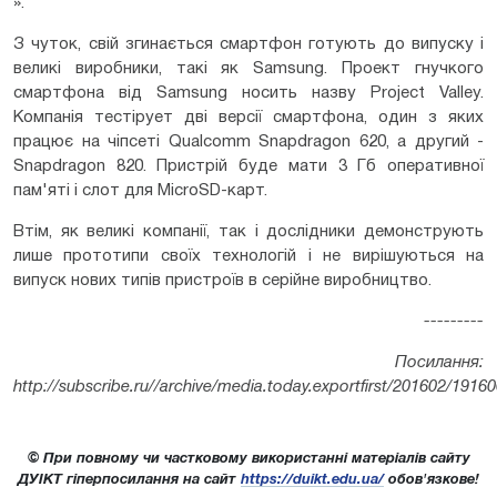
».
З чуток, свій згинається смартфон готують до випуску і
великі виробники, такі як Samsung. Проект гнучкого
смартфона від Samsung носить назву Project Valley.
Компанія теcтірует дві версії смартфона, один з яких
працює на чіпсеті Qualcomm Snapdragon 620, а другий -
Snapdragon 820. Пристрій буде мати 3 Гб оперативної
пам'яті і слот для MicroSD-карт.
Втім, як великі компанії, так і дослідники демонструють
лише прототипи своїх технологій і не вирішуються на
випуск нових типів пристроїв в серійне виробництво.
---------
Посилання:
http://subscribe.ru//archive/media.today.exportfirst/201602/1916
© При повному чи частковому використанні матеріалів сайту
ДУІКТ гіперпосилання на сайт
https://duikt.edu.ua/
обов'язкове!