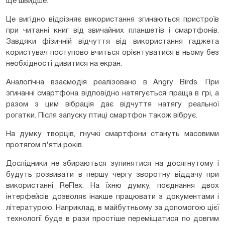
ще швидше.
Це вигідно відрізняє використання згинаються пристроїв
при читанні книг від звичайних планшетів і смартфонів.
Завдяки фізичній відчуття від використання гаджета
користувач поступово вчиться орієнтуватися в ньому без
необхідності дивитися на екран.
Аналогічна взаємодія реалізовано в Angry Birds. При
згинанні смартфона відповідно натягується праща в грі, а
разом з цим вібрація дає відчуття натягу реальної
рогатки. Після запуску птиці смартфон також вібрує.
На думку творців, гнучкі смартфони стануть масовими
протягом п'яти років.
Дослідники не збираються зупинятися на досягнутому і
будуть розвивати в першу чергу зворотну віддачу при
використанні ReFlex. На їхню думку, поєднання двох
інтерфейсів дозволяє інакше працювати з документами і
літературою. Наприклад, в майбутньому за допомогою цієї
технології буде в рази простіше переміщатися по довгим