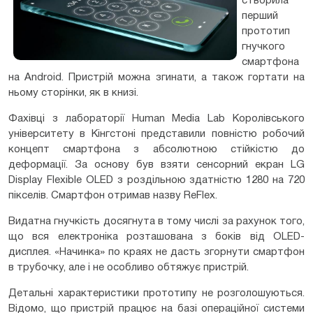
створила
перший
прототип
гнучкого
смартфона
на Android. Пристрій можна згинати, а також гортати на
ньому сторінки, як в книзі.
Фахівці з лабораторії Human Media Lab Королівського
університету в Кінгстоні представили повністю робочий
концепт смартфона з абсолютною стійкістю до
деформації. За основу був взяти сенсорний екран LG
Display Flexible OLED з роздільною здатністю 1280 на 720
пікселів. Смартфон отримав назву ReFlex.
Видатна гнучкість досягнута в тому числі за рахунок того,
що вся електроніка розташована з боків від OLED-
дисплея. «Начинка» по краях не дасть згорнути смартфон
в трубочку, але і не особливо обтяжує пристрій.
Детальні характеристики прототипу не розголошуються.
Відомо, що пристрій працює на базі операційної системи