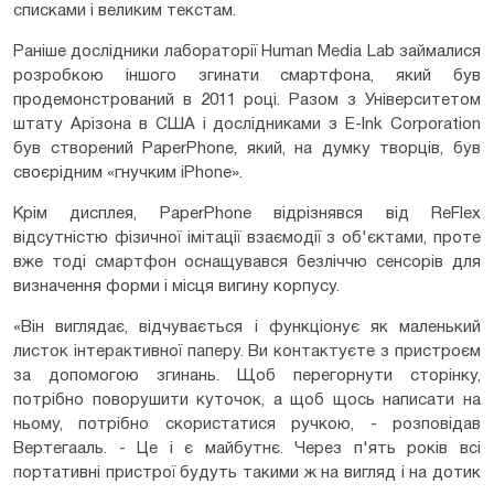
списками і великим текстам.
Раніше дослідники лабораторії Human Media Lab займалися
розробкою іншого згинати смартфона, який був
продемонстрований в 2011 році. Разом з Університетом
штату Арізона в США і дослідниками з E-Ink Corporation
був створений PaperPhone, який, на думку творців, був
своєрідним «гнучким iPhone».
Крім дисплея, PaperPhone відрізнявся від ReFlex
відсутністю фізичної імітації взаємодії з об'єктами, проте
вже тоді смартфон оснащувався безліччю сенсорів для
визначення форми і місця вигину корпусу.
«Він виглядає, відчувається і функціонує як маленький
листок інтерактивної паперу. Ви контактуєте з пристроєм
за допомогою згинань. Щоб перегорнути сторінку,
потрібно поворушити куточок, а щоб щось написати на
ньому, потрібно скористатися ручкою, - розповідав
Вертегааль. - Це і є майбутнє. Через п'ять років всі
портативні пристрої будуть такими ж на вигляд і на дотик