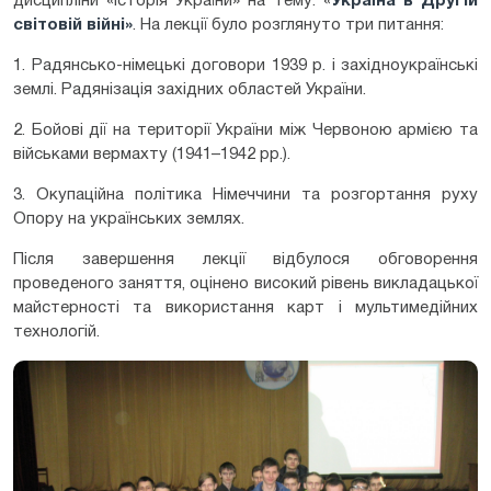
дисципліни «Історія України» на тему: «
Україна в Другій
світовій війні
»
. На лекції було розглянуто три питання:
1. Радянсько-німецькі договори 1939 р. і західноукраїнські
землі. Радянізація західних областей України.
2. Бойові дії на території України між Червоною армією та
військами вермахту (1941–1942 рр.).
3. Окупаційна політика Німеччини та розгортання руху
Опору на українських землях.
Після завершення лекції відбулося обговорення
проведеного заняття, оцінено високий рівень викладацької
майстерності та
використання карт і мультимедійних
технологій.