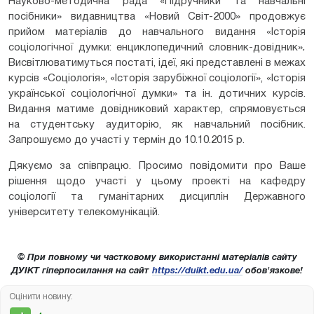
Науково-методична рада «Підручники та навчальні
посібники» видавництва «Новий Світ-2000» продовжує
прийом матеріалів до навчального видання «Історія
соціологічної думки: енциклопедичний словник-довідник»
.
Висвітлюватимуться постаті, ідеї, які представлені в межах
курсів «Соціологія», «Історія зарубіжної соціології», «Історія
української соціологічної думки» та ін. дотичних курсів.
Видання матиме довідниковий характер, спрямовується
на студентську аудиторію, як навчальний посібник.
Запрошуємо до участі у термін до
10.10.2015 р.
Дякуємо за співпрацю. Просимо повідомити про Ваше
рішення щодо участі у цьому проекті на кафедру
соціології та гуманітарних дисциплін Державного
університету телекомунікацій.
© При повному чи частковому використанні матеріалів сайту
ДУІКТ гіперпосилання на сайт
https://duikt.edu.ua/
обов'язкове!
Оцінити новину: