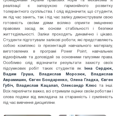
громадянами України правових норм та механізмів їх
реалізації є запорукою гармонійного розвитку
толерантного суспільства. І слід відзначити, що студенти,
як під час занять, так і під час заліку демонстрували свою
готовність своїми діями всіляко сприяти зміцненню
правових засад як основи стабільності і безпеки
життєдіяльності. Заліки проходять динамічно і цікаво.
Студенти підготували залікові роботи, які представляють
собою комплекс із презентацій навчального матеріалу,
виготовлених в програмі Power Point, навчальних
відеофільмів та доповідей за основними галузями права.
Особливо слід відзначити результати захисту своїх
підсумкових робіт таких студентів як
Інна Сердюк,
Вадим Груша, Владислав Морозюк, Владислав
Аврамишин, Євген Бондаренко, Олена Гладка, Євген
Губіч, Владислав Кацалап, Олександр Клюс
та інші.
Всіх перелічити важко, всі отримали оцінки своїм роботам і
слова подяки від викладача за старанність і сумлінність
під час вивчення дисципліни.