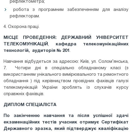
рефлектометра;
робота з програмним забезпеченням для аналізу
рефлекторам.
4. Охорона праці.
М
ІСЦЕ
ПРОВЕДЕН
НЯ:
ДЕРЖАВНИЙ УНІВЕРСИТЕТ
ТЕЛЕКОМУНІКАЦІЙ
,
кафедра телекомунікаційних
технологій, аудиторія № 201
.
Навчання відбудеться за адресою: Київ, ул. Солом’янська,
7. Чотири дні в спеціально обладнаному класі (з
використанням унікального вимірювального та ремонтного
обладнання ) під керівництвом провідних фахівців галузі
телекомунікацій України зроблять із слухачів курсу
справжніх фахівців.
ДИПЛОМ СПЕЦІАЛІСТА
По закінченню навчання та після успішної здачі
екзаменаційних тестів учасник отримує Сертифікат
Державного зразка, який підтверджує кваліфікацію