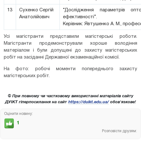
13
Сухенко Сергій
“Дослідження параметрів оп
Анатолійович
ефективності”.
Керівник: Явтушенко А. М., профе
Усі магістранти представили магістерські роботи.
Магістранти продемонстрували хороше володіння
матеріалом і були допущені до захисту магістерських
робіт на засіданні Державної екзаменаційної комісії.
На фото: робочі моменти попереднього захисту
магістерських робіт.
© При повному чи частковому використанні матеріалів сайту
ДУІКТ гіперпосилання на сайт
https://duikt.edu.ua/
обов'язкове!
Оцінити новину:
1
Розповісти друзям: