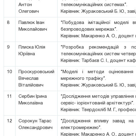
Антон
телекомунікаційних системах”.
Олегович
Керівник: Жураковський Б. Ю., за
8
Павлюк Іван
“Побудова імітаційної моделі
Миколайович
безпроводових мережах”.
Керівник: Макаренко А. О., доцен
9
Плиска Юлія
“Розробка рекомендацій з п
Юріївна
телекомунікаційних систем четвер
Керівник: Тарбаєв С. І., доцент к
10
Проскуровський
“Моделі і методи оцінювання 
Вячеслав
мережного трафіку”.
Віталійович
Керівник: Жураковський Б. Ю., за
11
Сербин Ірина
“Дослідження методів управління 
Миколаївна
сервіс- іорієнтованій архітектурі”.
Керівник: Твердохліб М. Г., профе
12
Сорокун Тарас
“Дослідження впливу завад на 
Олександрович
електромережею”.
Керівник: Макаренко А. О., доцен