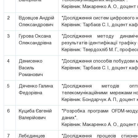
Керівник: Макаренко А. О., доцен
2
Вдовцов Андрій
“Дослідження систем цифрового на
Олександрович
Керівник: Тарбаєв С. І., доцент к
3
Гурова Оксана
“Дослідження методу динаміч
Олександрівна
результатів ідентифікації трафіку
Керівник: Твердохліб М. Г., профе
4
Денисенко
“Дослідження способів побудови м
Василь
Керівник: Тарбаєв С. І., доцент к
Романович
5
Дяченко Галина
“Дослідження методів опти
Федорівна
телекомунікаційними мережами нов
Керівник: Бондарчук А. П., доцент
6
Куциба Євгеній
“Розробка програми OFDM-модул
Валерійович
даних”.
Керівник: Макаренко А. О., доцен
7
Лебєдинцев
“Дослідження процесів стисн