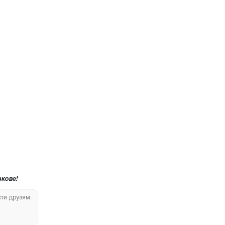
кове!
сти друзям: