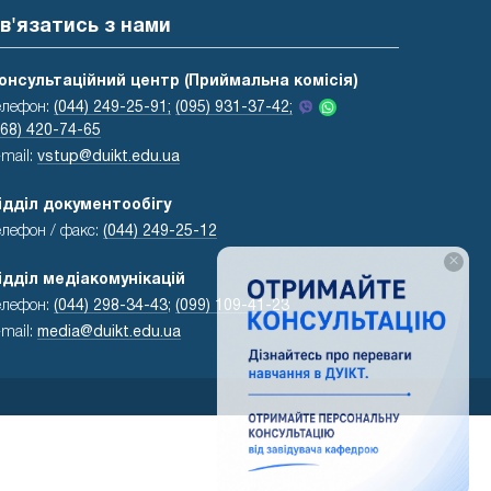
в'язатись з нами
онсультаційний центр (Приймальна комісія)
елефон:
(044) 249-25-91;
(095) 931-37-42;
068) 420-74-65
-mail:
vstup@duikt.edu.ua
ідділ документообігу
елефон / факс:
(044) 249-25-12
×
ідділ медіакомунікацій
елефон:
(044) 298-34-43
;
(099) 109-41-23
-mail:
media@duikt.edu.ua