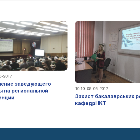
06-2017
ление заведующего
10:10, 08-06-2017
 на региональной
Захист бакалаврських ро
енции
кафедрі ІКТ