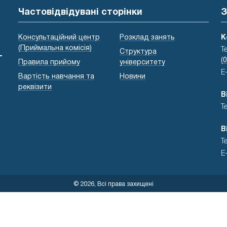
Частовідвідувані сторінки
З
Консультаційний центр
Розклад занять
К
(Приймальна комісія)
Т
Структура
-
(
Правила прийому
університету
E
Вартість навчання та
Новини
реквізити
В
Т
В
Т
E
© 2026, Всі права захищені