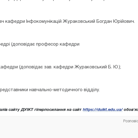
вач кафедри Інфокомунікацій Жураковський Богдан Юрійович.
федрі (доповідає професор кафедри
кафедри (доповідає зав. кафедри Жураковський Б. Ю.);
представники навчально-методичного відділу.
алів сайту ДУІКТ гіперпосилання на сайт
https://duikt.edu.ua/
обов'яз
Розпові