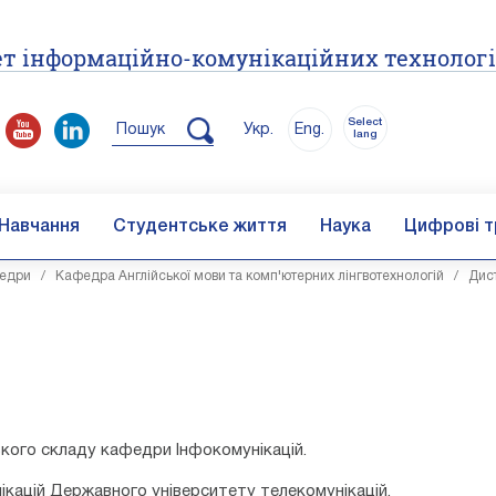
т інформаційно-комунікаційних технолог
Select
Пошук
Укр.
Eng.
lang
Навчання
Студентське життя
Наука
Цифрові т
едри
/
Кафедра Англійської мови та комп'ютерних лінгвотехнологій
/
Дис
ького складу кафедри Інфокомунікацій.
кацій Державного університету телекомунікацій.