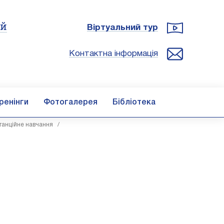
ій
Віртуальний тур
Контактна інформація
ренінги
Фотогалерея
Бібліотека
танційне навчання
/