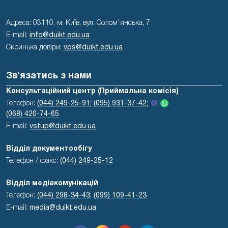
Адреса: 03110, м. Київ, вул. Солом'янська, 7
E-mail:
info@duikt.edu.ua
Скринька довіри:
vps@duikt.edu.ua
Зв'язатись з нами
Консультаційний центр (Приймальна комісія)
Телефон:
(044) 249-25-91;
(095) 931-37-42;
(068) 420-74-65
E-mail:
vstup@duikt.edu.ua
Відділ документообігу
Телефон / факс:
(044) 249-25-12
Відділ медіакомунікацій
Телефон:
(044) 298-34-43
;
(099) 109-41-23
E-mail:
media@duikt.edu.ua