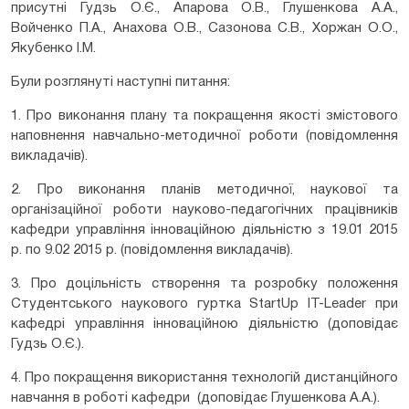
присутні Гудзь О.Є., Апарова О.В., Глушенкова А.А.,
Войченко П.А., Анахова О.В., Сазонова С.В., Хоржан О.О.,
Якубенко І.М.
Були розглянуті наступні питання:
1. Про виконання плану та покращення якості змістового
наповнення навчально-методичної роботи (повідомлення
викладачів).
2. Про виконання планів методичної, наукової та
організаційної роботи науково-педагогічних працівників
кафедри управління інноваційною діяльністю з 19.01 2015
р. по 9.02 2015 р. (повідомлення викладачів).
3. Про доцільність створення та розробку положення
Студентського наукового гуртка StartUp IT-Leader при
кафедрі управління інноваційною діяльністю (доповідає
Гудзь О.Є.).
4. Про покращення використання технологій дистанційного
навчання в роботі кафедри (доповідає Глушенкова А.А.).