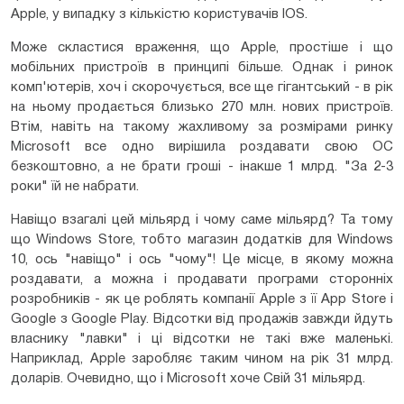
Apple, у випадку з кількістю користувачів IOS.
Може скластися враження, що Apple, простіше і що
мобільних пристроїв в принципі більше. Однак і ринок
комп'ютерів, хоч і скорочується, все ще гігантський - в рік
на ньому продається близько 270 млн. нових пристроїв.
Втім, навіть на такому жахливому за розмірами ринку
Microsoft все одно вирішила роздавати свою ОС
безкоштовно, а не брати гроші - інакше 1 млрд. "За 2-3
роки" їй не набрати.
Навіщо взагалі цей мільярд і чому саме мільярд? Та тому
що Windows Store, тобто магазин додатків для Windows
10, ось "навіщо" і ось "чому"! Це місце, в якому можна
роздавати, а можна і продавати програми сторонніх
розробників - як це роблять компанії Apple з її App Store і
Google з Google Play. Відсотки від продажів завжди йдуть
власнику "лавки" і ці відсотки не такі вже маленькі.
Наприклад, Apple заробляє таким чином на рік 31 млрд.
доларів. Очевидно, що і Microsoft хоче Свій 31 мільярд.