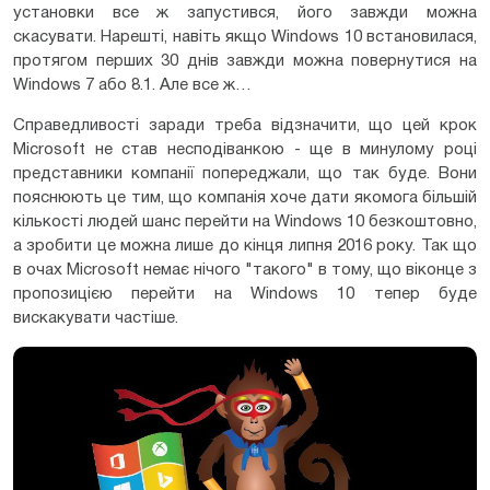
установки все ж запустився, його завжди можна
скасувати. Нарешті, навіть якщо Windows 10 встановилася,
протягом перших 30 днів завжди можна повернутися на
Windows 7 або 8.1. Але все ж…
Справедливості заради треба відзначити, що цей крок
Microsoft не став несподіванкою - ще в минулому році
представники компанії попереджали, що так буде. Вони
пояснюють це тим, що компанія хоче дати якомога більшій
кількості людей шанс перейти на Windows 10 безкоштовно,
а зробити це можна лише до кінця липня 2016 року. Так що
в очах Microsoft немає нічого "такого" в тому, що віконце з
пропозицією перейти на Windows 10 тепер буде
вискакувати частіше.