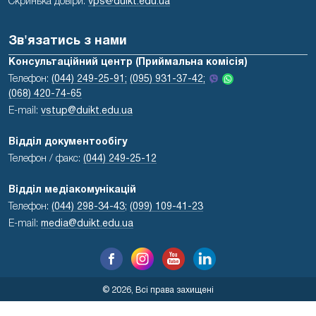
Скринька довіри:
vps@duikt.edu.ua
Зв'язатись з нами
Консультаційний центр (Приймальна комісія)
Телефон:
(044) 249-25-91;
(095) 931-37-42;
(068) 420-74-65
E-mail:
vstup@duikt.edu.ua
Відділ документообігу
Телефон / факс:
(044) 249-25-12
Відділ медіакомунікацій
Телефон:
(044) 298-34-43
;
(099) 109-41-23
E-mail:
media@duikt.edu.ua
© 2026, Всі права захищені