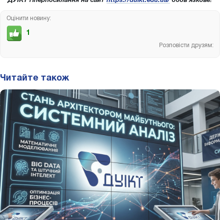
ДУІКТ гіперпосилання на сайт
https://duikt.edu.ua/
обов'язкове!
Оцінити новину:
1
Розповісти друзям:
Читайте також