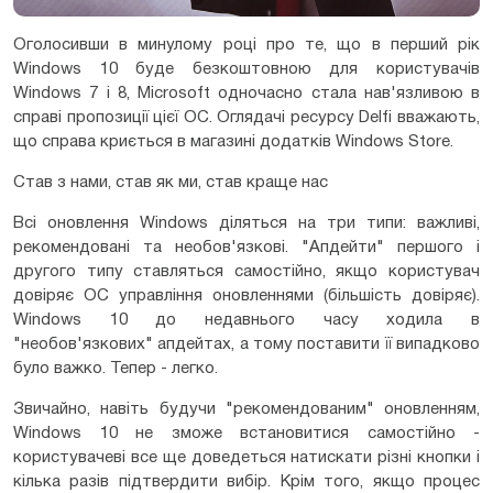
Оголосивши в минулому році про те, що в перший рік
Windows 10 буде безкоштовною для користувачів
Windows 7 і 8, Microsoft одночасно стала нав'язливою в
справі пропозиції цієї ОС. Оглядачі ресурсу Delfi вважають,
що справа криється в магазині додатків Windows Store.
Став з нами, став як ми, став краще нас
Всі оновлення Windows діляться на три типи: важливі,
рекомендовані та необов'язкові. "Апдейти" першого і
другого типу ставляться самостійно, якщо користувач
довіряє ОС управління оновленнями (більшість довіряє).
Windows 10 до недавнього часу ходила в
"необов'язкових" апдейтах, а тому поставити її випадково
було важко. Тепер - легко.
Звичайно, навіть будучи "рекомендованим" оновленням,
Windows 10 не зможе встановитися самостійно -
користувачеві все ще доведеться натискати різні кнопки і
кілька разів підтвердити вибір. Крім того, якщо процес