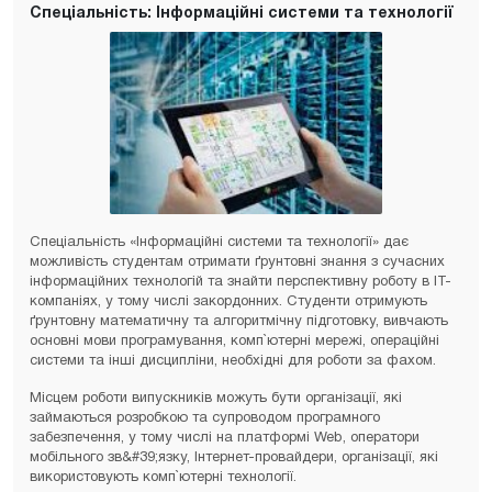
Спеціальність: Інформаційні системи та технології
Спеціальність «Інформаційні системи та технології» дає
можливість студентам отримати ґрунтовні знання з сучасних
інформаційних технологій та знайти перспективну роботу в ІТ-
компаніях, у тому числі закордонних. Студенти отримують
ґрунтовну математичну та алгоритмічну підготовку, вивчають
основні мови програмування, комп`ютерні мережі, операційні
системи та інші дисципліни, необхідні для роботи за фахом.
Місцем роботи випускників можуть бути організації, які
займаються розробкою та супроводом програмного
забезпечення, у тому числі на платформі Web, оператори
мобільного зв&#39;язку, Інтернет-провайдери, організації, які
використовують комп`ютерні технології.