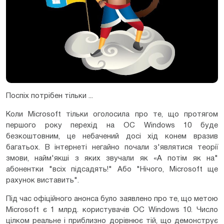
Поспіх потрібен тільки ...
Коли Microsoft тільки оголосила про те, що протягом
першого року перехід на ОС Windows 10 буде
безкоштовним, це небачений досі хід конем вразив
багатьох. В інтернеті негайно почали з'являтися теорії
змови, найм'якші з яких звучали як «А потім як на"
абонентки "всіх підсадять!" Або "Нічого, Microsoft ще
рахунок виставить".
Під час офіційного анонса було заявлено про те, що метою
Microsoft є 1 млрд. користувачів ОС Windows 10. Число
цілком реальне і приблизно дорівнює тій, що демонструє