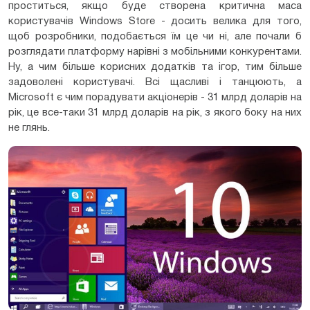
проститься, якщо буде створена критична маса
користувачів Windows Store - досить велика для того,
щоб розробники, подобається їм це чи ні, але почали б
розглядати платформу нарівні з мобільними конкурентами.
Ну, а чим більше корисних додатків та ігор, тим більше
задоволені користувачі. Всі щасливі і танцюють, а
Microsoft є чим порадувати акціонерів - 31 млрд доларів на
рік, це все-таки 31 млрд доларів на рік, з якого боку на них
не глянь.