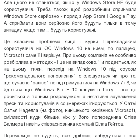
Але цього не станеться, якщо у Windows Store НЕ буде
користувачів. Треба також, щоб розробники сприймали
Windows Store серйозно - поряд з App Store і Google Play.
А сприймати вони серйозно його будуть тільки в тому
випадку, якщо там ... будуть користувачі.
Це класична проблема яйця і курки. Перекладаючи
користувачів на ОС Windows 10 не києм, то палицею,
Microsoft саме її і вирішує. При цьому компанія не особливо
розбірлива в методах - і це не випадково. Чи подається, як
на цьому тижні, перехід на Windows 10 під соусом
"рекомендованого поновлення", оголошується чи про те,
що сучасне "залізо" не підтримуватися на Windows 7 і 8, чи
йдеться що Windows 8 і IE 10 канули в Лету - все це
робиться з точним розрахунком, а негативні зауваження
преси та користувачів в соцмережах ігноруються. У Сатьі
Сатья Наделла (на фото), нинішнього керівника Microsoft,
сміливості куди більше, ніж у його попередника Стіва
Балмера і навіть співзасновника компанії Білла Гейтса.
Переможців не судять, все дрібниці забудуться і все