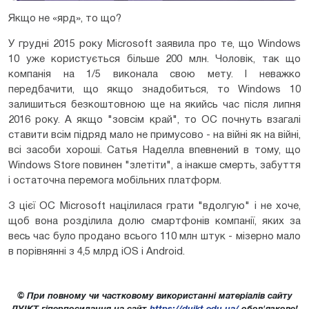
Якщо не «ярд», то що?
У грудні 2015 року Microsoft заявила про те, що Windows
10 уже користується більше 200 млн. Чоловік, так що
компанія на 1/5 виконала свою мету. І неважко
передбачити, що якщо знадобиться, то Windows 10
залишиться безкоштовною ще на якийсь час після липня
2016 року. А якщо "зовсім край", то ОС почнуть взагалі
ставити всім підряд мало не примусово - на війні як на війні,
всі засоби хороші. Сатья Наделла впевнений в тому, що
Windows Store повинен "злетіти", а інакше смерть, забуття
і остаточна перемога мобільних платформ.
З цієї ОС Microsoft націлилася грати "вдолгую" і не хоче,
щоб вона розділила долю смартфонів компанії, яких за
весь час було продано всього 110 млн штук - мізерно мало
в порівнянні з 4,5 млрд iOS і Android.
© При повному чи частковому використанні матеріалів сайту