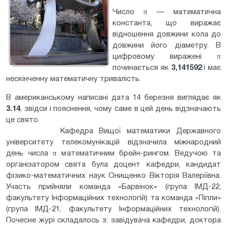
Число π — математична
константа, що виражає
відношення довжини кола до
довжини його діаметру. В
цифровому виражені π
починається як
3,141592
і має
нескінченну математичну тривалість.
В американському написані дата 14 березня виглядає як
3.14
, звідси і пояснення, чому саме в цей день відзначають
це свято.
Кафедра Вищої математики Державного
університету телекомунікацій відзначила міжнародний
день числа π математичним брейн-рингом. Ведучою та
організатором свята була доцент кафедри, кандидат
фізико-математичних наук Онищенко Вікторія Валеріївна.
Участь прийняли команда «Барвінок» (група ІМД-22,
факультету Інформаційних технологій) та команда «Піпли»
(група ІМД-21, факультету Інформаційних технологій).
Почесне журі складалось з: завідувача кафедри, доктора