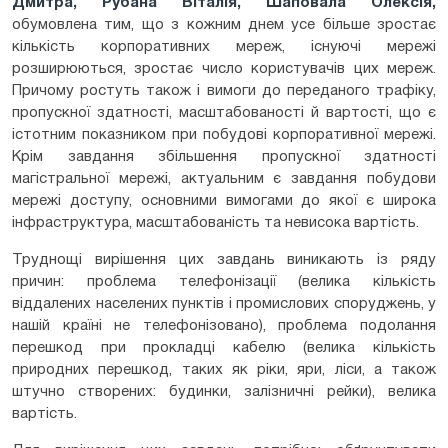
Дмитра, Рубана Віталія, Шаповала Олексія,
обумовлена тим, що з кожним днем усе більше зростає
кількість корпоративних мереж, існуючі мережі
розширюються, зростає число користувачів цих мереж.
Причому ростуть також і вимоги до переданого трафіку,
пропускної здатності, масштабованості й вартості, що є
істотним показником при побудові корпоративної мережі.
Крім завдання збільшення пропускної здатності
магістральної мережі, актуальним є завдання побудови
мережі доступу, основними вимогами до якої є широка
інфраструктура, масштабованість та невисока вартість.
Труднощі вирішення цих завдань виникають із ряду
причин: проблема телефонізації (велика кількість
віддалених населених пунктів і промислових споруджень, у
нашій країні не телефонізовано), проблема подолання
перешкод при прокладці кабелю (велика кількість
природних перешкод, таких як ріки, яри, ліси, а також
штучно створених: будинки, залізничні рейки), велика
вартість.