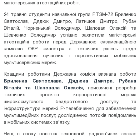
магістерських атестаційних робіт.
24 травня студенти навчальної групи РТЗМ-72 Бриленко
Святослав, Дядюк Дмитро, Латишов Дмитро, Рубан
Віталій, Чорненький Володимир, Шаповал Олексій та
Шевченко Володимир успішно захистили магістерські
атестаційні роботи перед Державною екзаменаційною
комісією ОКР «магістр» з технічних рішень щодо
вдосконалення сучасних і перспективних мобільних
мультисервісних мереж.
Кращими роботами Державна комісія визнала роботи
Бриленка Святослава, Дядюка Дмитра, Рубана
Віталія та Шаповала Олексія,
присвячені розробці
технічних проектів корпоративної мережі
широкосмугового бездротового доступу та
інфраструктури мережі IP-телебачення для забезпечення
мультимедійних послуг, дослідженню потоків повідомлень
в мобільних системах зв'язку.
Нині, в епоху новітніх технологій, радіозв'язок зазнає