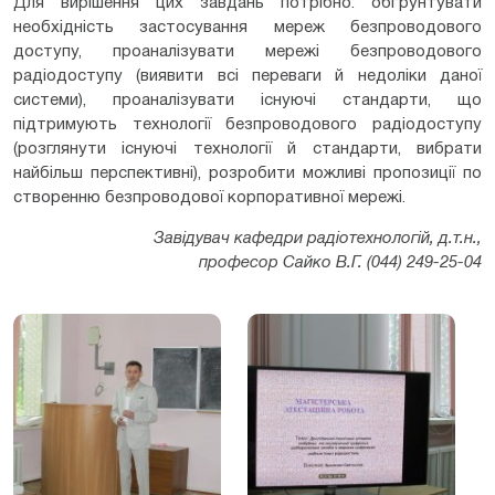
Для вирішення цих завдань потрібно: обґрунтувати
необхідність застосування мереж безпроводового
доступу, проаналізувати мережі безпроводового
радіодоступу (виявити всі переваги й недоліки даної
системи), проаналізувати існуючі стандарти, що
підтримують технології безпроводового радіодоступу
(розглянути існуючі технології й стандарти, вибрати
найбільш перспективні), розробити можливі пропозиції по
створенню безпроводової корпоративної мережі.
Завідувач кафедри радіотехнологій, д.т.н.,
професор Сайко В.Г. (044) 249-25-04