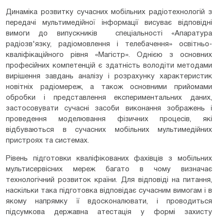
Динаміка розвитку сучасних мобільних радіотехнологій з
передачі мультимедійної інформації висуває відповідні
вимоги до випускників спеціальності «Апаратура
радіозв'язку, радіомовлення і телебачення» освітньо-
кваліфікаційного рівня «Магістр». Однією з основних
професійних компетенцій є здатність володіти методами
вирішення завдань аналізу і розрахунку характеристик
новітніх радіомереж, а також основними прийомами
обробки і представлення експериментальних даних,
застосовувати сучасні засоби виконання зображень і
проведення моделювання фізичних процесів, які
відбуваються в сучасних мобільних мультимедійних
пристроях та системах.
Рівень підготовки кваліфікованих фахівців з мобільних
мультисервісних мереж багато в чому визначає
технологічний розвиток країни. Для відповіді на питання,
наскільки така підготовка відповідає сучасним вимогам і в
якому напрямку її вдосконалювати, і проводиться
підсумкова державна атестація у формі захисту