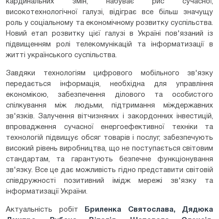
кардинальних змін, набуває рис сучасної,
високотехнологічної галузі, відіграє все більш значущу
роль у соціальному та економічному розвитку суспільства.
Новий етап розвитку цієї галузі в Україні пов'язаний із
підвищенням ролі телекомунікацій та інформатизації в
житті українського суспільства.
Завдяки технологіям цифрового мобільного зв'язку
передається інформація, необхідна для управління
економікою, забезпечення ділового та особистого
спілкування між людьми, підтримання міждержавних
зв'язків. Залучення вітчизняних і закордонних інвестицій,
впровадження сучасної енергоефективної техніки та
технологій підвищує обсяг товарів і послуг, забезпечують
високий рівень виробництва, що не поступається світовим
стандартам, та гарантують безпечне функціонування
зв'язку. Все це дає можливість гідно представити світовій
співдружності позитивний імідж мережі зв'язку та
інформатизації України.
Актуальність робіт
Бриленка Святослава, Дядюка