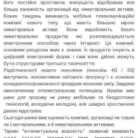
його постійно зростаюча значущість відображає все
більшу залежність організацій від нематеріальних активів.
Кожен тиждень виникають мобільні телекомунікаційні
компанії нового типу, що мають більшою мірою
нематеріальні активи. Вони виробляють безліч
нематеріальних продуктів, які розповсюджуються
електронним способом через Інтернет. Це компанії,
основним ресурсом яких є знання. Їх продукти існують в
цифровій електронній формі, і самі вони дійсно можуть
бути структурами третього тисячоліття.
Радіотехнології нового покоління (поколінь 4
G
і
5
G
)
виступають локомотивом світового прогресу і є основою
конкурентоспроможності провідних економік світу. Завдяки
накопиченому інтелектуальному потенціалу, Україна має
шанс для прориву на ринку мобільних та бездротових
технологій, володіючи молодою, але швидко зростаючою
даною індустрією.
Сьогодні ринки вже оцінюють компанії, організації не тільки
за її матеріальними, а й нематеріальними активами.
Термін "інтелектуальна власність" зазвичай вживають