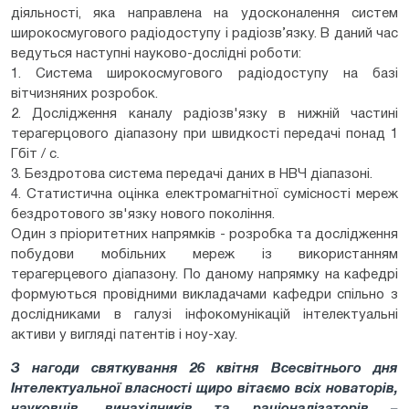
діяльності, яка направлена на удосконалення систем
широкосмугового радіодоступу і радіозв’язку. В даний час
ведуться наступні науково-дослідні роботи:
1. Система широкосмугового радіодоступу на базі
вітчизняних розробок.
2. Дослідження каналу радіозв'язку в нижній частині
терагерцового діапазону при швидкості передачі понад 1
Гбіт / с.
3. Бездротова система передачі даних в НВЧ діапазоні.
4. Статистична оцінка електромагнітної сумісності мереж
бездротового зв'язку нового покоління.
Один з пріоритетних напрямків - розробка та дослідження
побудови мобільних мереж із використанням
терагерцевого діапазону. По даному напрямку на кафедрі
формуються провідними викладачами кафедри спільно з
дослідниками в галузі інфокомунікацій інтелектуальні
активи у вигляді патентів і ноу-хау.
З нагоди святкування 26 квітня Всесвітнього дня
Інтелектуальної власності щиро вітаємо всіх новаторів,
науковців, винахідників та раціоналізаторів –