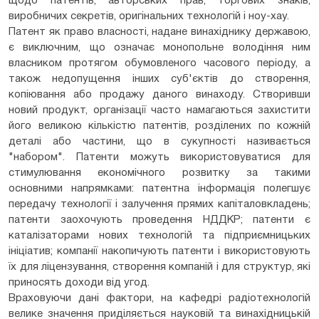
щодо патентів, авторських прав, торгових знаків,
виробничих секретів, оригінальних технологій і ноу-хау.
Патент як право власності, надане винахіднику державою,
є виключним, що означає монопольне володіння ним
власником протягом обумовленого часового періоду, а
також недопущення інших суб'єктів до створення,
копіювання або продажу даного винаходу. Створивши
новий продукт, організації часто намагаються захистити
його великою кількістю патентів, розділених по кожній
деталі або частини, що в сукупності називається
"набором". Патенти можуть використовуватися для
стимулювання економічного розвитку за такими
основними напрямками: патентна інформація полегшує
передачу технології і залучення прямих капіталовкладень;
патенти заохочують проведення НДДКР; патенти є
каталізаторами нових технологій та підприємницьких
ініціатив; компанії накопичують патенти і використовують
їх для ліцензування, створення компаній і для структур, які
приносять доходи від угод.
Враховуючи дані фактори, на кафедрі радіотехнологій
велике значення приділяється науковій та винахідницькій