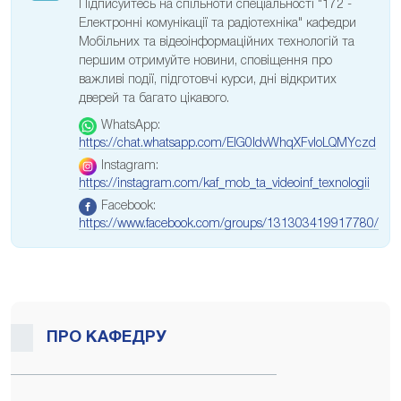
Підписуйтесь на спільноти спеціальності "172 -
Електронні комунікації та радіотехніка" кафедри
Мобільних та відеоінформаційних технологій та
першим отримуйте новини, сповіщення про
важливі події, підготовчі курси, дні відкритих
дверей та багато цікавого.
WhatsApp:
https://chat.whatsapp.com/EIG0ldvWhqXFvloLQMYczd
Instagram:
https://instagram.com/kaf_mob_ta_videoinf_texnologii
Facebook:
https://www.facebook.com/groups/131303419917780/
ПРО КАФЕДРУ