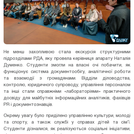
Не менш захопливою стала екскурсія структурними
підрозділами РДА, яку провела керівниця апарату Наталія
Думенко. Студенти змогли на власні очі побачити, як
функціонує система документообігу, аналітичної роботи
та взаємодії з громадянами. Відділи діловодства,
контролю, юридичного супроводу, управління персоналом
та інші стали справжніми «лабораторіями» практичного
досвіду для майбутніх інформаційних аналітиків, фахівців
PR і документознавців.
Окрему увагу було приділено управлінню культури, молоді
та спорту, а також службі у справах дітей та сім’ї.
Студенти дізналися, як реалізуються соціальні ініціативи,