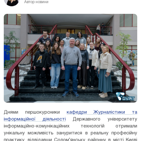
Автор новини
Днями першокурсники
кафедри Журналістики та
інформаційної діяльності
Державного університету
інформаційно-комунікаційних технологій отримали
унікальну можливість зануритися в реальну професійну
практику, відвідавши Солом’янську районну в місті Києві