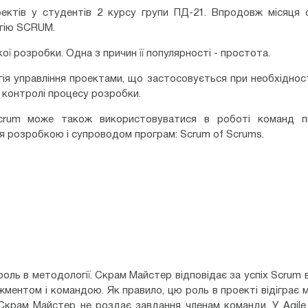
оектів у студентів 2 курсу групи ПД-21. Впродовж місяця 
гію SCRUM.
ої розробки. Одна з причин її популярності - простота.
гія управління проектами, що застосовується при необхідност
 контролі процесу розробки.
Scrum може також використовуватися в роботі команд п
ня розробкою і супроводом програм: Scrum of Scrums.
оль в методології. Скрам Майстер відповідає за успіх Scrum в
жментом і командою. Як правило, цю роль в проекті відіграє
 Скрам Майстер не роздає завдання членам команди. У Agil