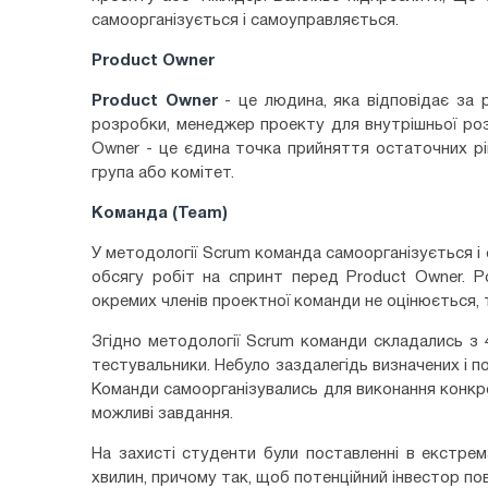
самоорганізується і самоуправляється.
Product Owner
Product Owner
- це людина, яка відповідає за 
розробки, менеджер проекту для внутрішньої роз
Owner - це єдина точка прийняття остаточних рі
група або комітет.
Команда (Team)
У методології Scrum команда самоорганізується 
обсягу робіт на спринт перед Product Owner. 
окремих членів проектної команди не оцінюється, 
Згідно методології Scrum команди складались з 4
тестувальники. Небуло заздалегідь визначених і п
Команди самоорганізувались для виконання конкре
можливі завдання.
На захисті студенти були поставленні в екстрем
хвилин, причому так, щоб потенційний інвестор по