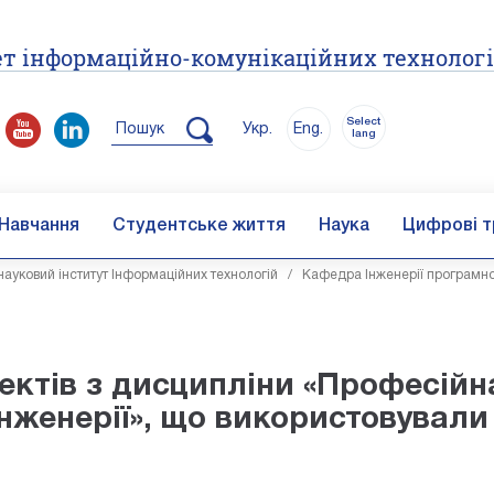
т інформаційно-комунікаційних технолог
Select
Пошук
Укр.
Eng.
lang
Навчання
Студентське життя
Наука
Цифрові т
ауковий інститут Інформаційних технологій
/
Кафедра Інженерії програмн
оектів з дисципліни «Професійн
нженерії», що використовували