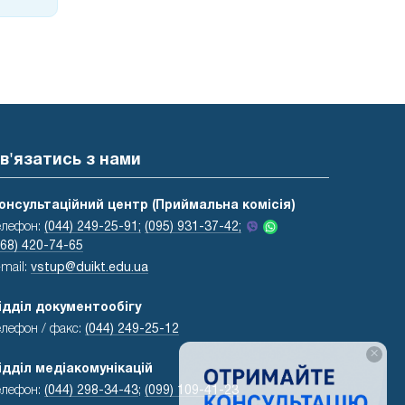
в'язатись з нами
онсультаційний центр (Приймальна комісія)
елефон:
(044) 249-25-91;
(095) 931-37-42;
068) 420-74-65
-mail:
vstup@duikt.edu.ua
ідділ документообігу
елефон / факс:
(044) 249-25-12
×
ідділ медіакомунікацій
елефон:
(044) 298-34-43
;
(099) 109-41-23