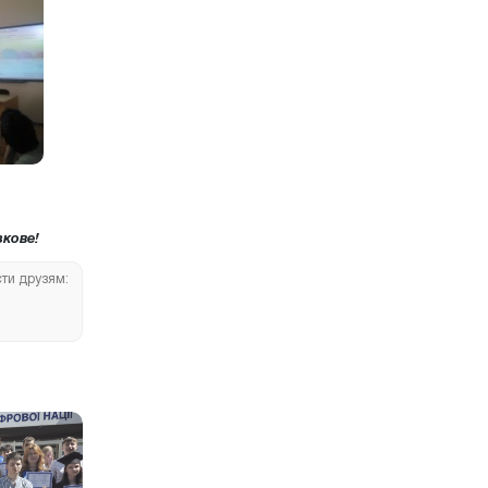
кове!
сти друзям: