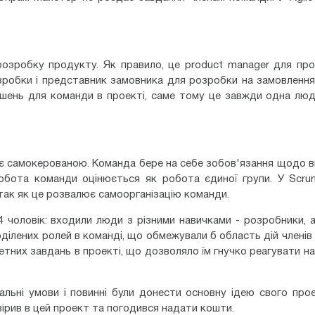
розробку продукту. Як правило, це product manager для пр
робки і представник замовника для розробки на замовлення
шень для команди в проекті, саме тому це завжди одна люд
і є самокерованою. Команда бере на себе зобов'язання щодо 
Робота команди оцінюється як робота єдиної групи. У Scru
так як це розвалює самоорганізацію команди.
 чоловік: входили люди з різними навичками - розробники, а
оділених ролей в команді, що обмежували б область дій членів
тних завдань в проекті, що дозволяло їм гнучко реагувати на
альні умови і повинні були донести основну ідею свого про
вірив в цей проект та погодився надати кошти.