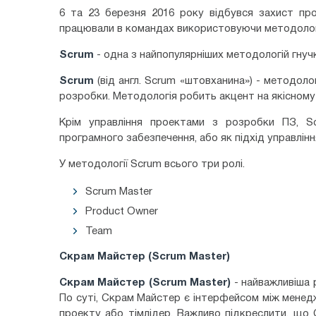
6 та 23 березня 2016 року відбувся захист пр
працювали в командах використовуючи методоло
Scrum
- одна з найпопулярніших методологій гнучк
Scrum
(від англ. Scrum «штовханина») - методоло
розробки. Методологія робить акцент на якісному
Крім управління проектами з розробки ПЗ, 
програмного забезпечення, або як підхід управлін
У методології Scrum всього три ролі.
Scrum Master
Product Owner
Team
Скрам Майстер (Scrum Master)
Скрам Майстер (Scrum Master)
- найважливіша р
По суті, Скрам Майстер є інтерфейсом між менед
проекту або тімлідер. Важливо підкреслити, що