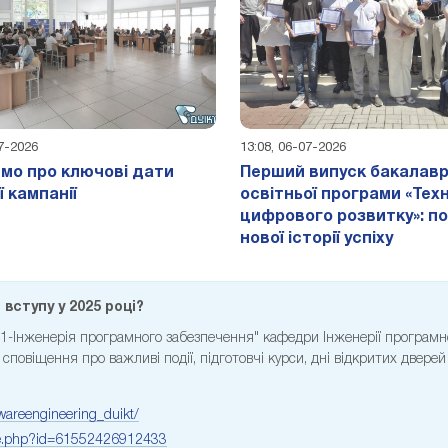
07-2026
13:08, 06-07-2026
мо про ключові дати
Перший випуск бакалавр
ї кампанії
освітньої програми «Техн
цифрового розвитку»: п
нової історії успіху
вступу у 2025 році?
121-Інженерія програмного забезпечення" кафедри Інженерії програмн
повіщення про важливі події, підготовчі курси, дні відкритих дверей
wareengineering_duikt/
ile.php?id=61552426912433