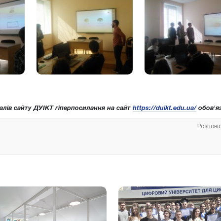
алів сайту ДУІКТ гіперпосилання на сайт
https://duikt.edu.ua/
обов'яз
Розпові