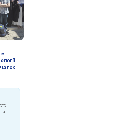
ів
ології
очаток
ого
 та