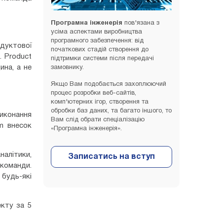
Програмна інженерія
пов'язана з
усіма аспектами виробництва
програмного забезпечення: від
одуктової
початкових стадій створення до
. Product
підтримки системи після передачі
ина, а не
замовнику.
Якщо Вам подобається захоплюючий
процес розробки веб-сайтів,
комп'ютерних ігор, створення та
обробки баз даних, та багато іншого, то
виконання
Вам слід обрати спеціалізацію
m внесок
«Програмна інженерія».
налітики,
 команди.
 будь-які
екту за 5