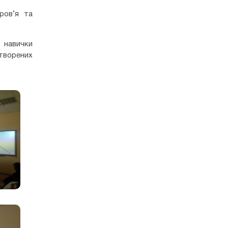
ров’я та
 навички
створених