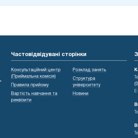
Частовідвідувані сторінки
З
Консультаційний центр
Розклад занять
К
(Приймальна комісія)
Т
Структура
-
(
Правила прийому
університету
E
Вартість навчання та
Новини
реквізити
В
Т
В
Т