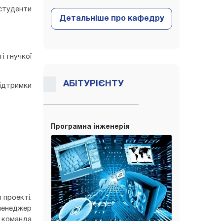
студенти
і гнучкої
АБІТУРІЄНТУ
ідтримки
Програмна інженерія
 проекті.
 менеджер
e команда