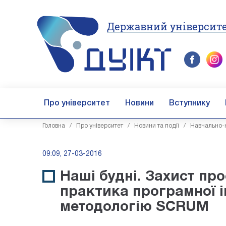
Державний університе
Про університет
Новини
Вступнику
Головна
/
Про університет
/
Новини та події
/
Навчально-н
09:09, 27-03-2016
Наші будні. Захист пр
практика програмної і
методологію SCRUM