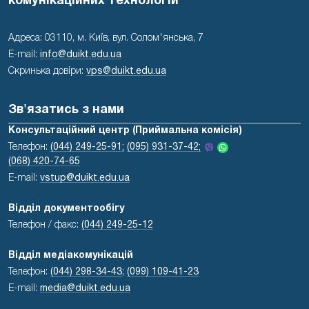
комунікаційних технологій
Адреса: 03110, м. Київ, вул. Солом'янська, 7
E-mail:
info@duikt.edu.ua
Скринька довіри:
vps@duikt.edu.ua
Зв'язатись з нами
Консультаційний центр (Приймальна комісія)
Телефон:
(044) 249-25-91;
(095) 931-37-42;
(068) 420-74-65
E-mail:
vstup@duikt.edu.ua
Відділ документообігу
Телефон / факс:
(044) 249-25-12
Відділ медіакомунікацій
Телефон:
(044) 298-34-43
;
(099) 109-41-23
E-mail:
media@duikt.edu.ua