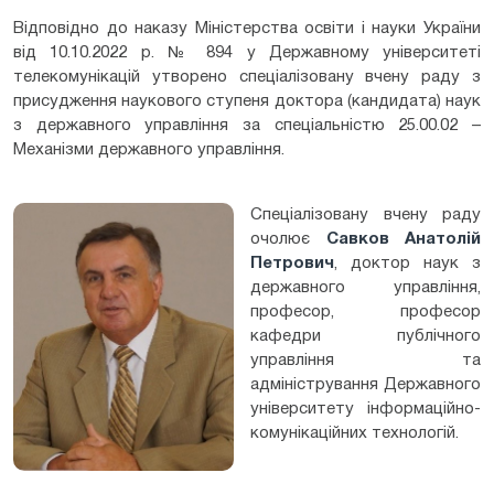
Відповідно до наказу Міністерства освіти і науки України
від 10.10.2022 р. № 894 у Державному університеті
телекомунікацій утворено спеціалізовану вчену раду з
присудження наукового ступеня доктора (кандидата) наук
з державного управління за спеціальністю 25.00.02 –
Механізми державного управління.
Спеціалізовану вчену раду
очолює
Савков Анатолій
Петрович
, доктор наук з
державного управління,
професор, професор
кафедри публічного
управління та
адміністрування Державного
університету інформаційно-
комунікаційних технологій.