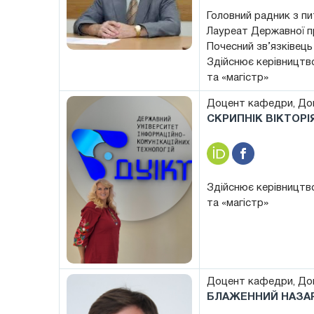
Головний радник з пи
Лауреат Державної пре
Почесний зв’язківець
Здійснює керівництво
та «магістр»
Доцент кафедри, Док
СКРИПНІК ВІКТОР
Здійснює керівництво
та «магістр»
Доцент кафедри, Док
БЛАЖЕННИЙ НАЗАР