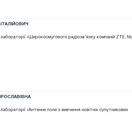
ВІТАЛІЙОВИЧ
 лабораторії «Широкосмугового радіозв'язку компаній ZTE, No
ЯРОСЛАВІВНА
 лабораторії «Антенне поле з вивчення новітніх супутникових