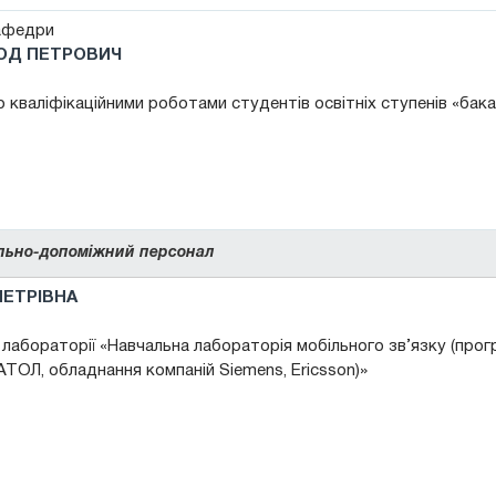
афедри
ОД ПЕТРОВИЧ
 кваліфікаційними роботами студентів освітніх ступенів «бак
льно-допоміжний персонал
ЕТРІВНА
 лабораторії «Навчальна лабораторія мобільного зв’язку (прог
ТОЛ, обладнання компаній Siemens, Ericsson)»