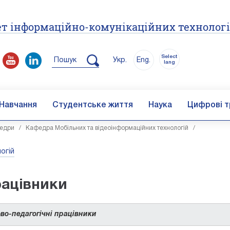
т інформаційно-комунікаційних технолог
Select
Пошук
Укр.
Eng.
lang
Навчання
Студентське життя
Наука
Цифрові т
едри
/
Кафедра Мобільних та відеоінформаційних технологій
/
огій
рацівники
во-педагогічні працівники