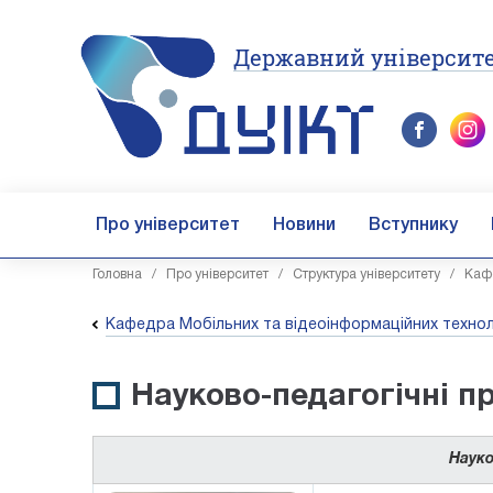
Державний університе
Про університет
Новини
Вступнику
Головна
/
Про університет
/
Структура університету
/
Каф
Кафедра Мобільних та відеоінформаційних технол
Науково-педагогічні п
Науко