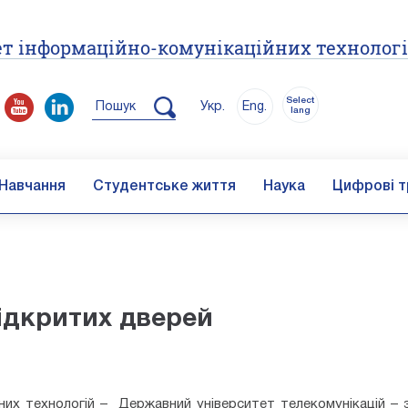
т інформаційно-комунікаційних технолог
Select
Пошук
Укр.
Eng.
lang
Навчання
Студентське життя
Наука
Цифрові т
ідкритих дверей
них технологій – Державний університет телекомунікацій –