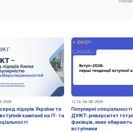
Розпові
08-2026
12:19, 04-08-2026
 серед лідерів України та
Популярні спеціальності 
вступній кампанії на ІТ- та
ДУІКТ: університет готу
еціальності
фахівців, яких обирають
вступники