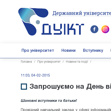
Державний університе
Про університет
Новини
Вступнику
Головна
/
Про університет
/
Новини та події
/
11:03, 04-02-2015
Запрошуємо на День в
Шановні вступники та батьки!
Провідний навчальний заклад у сфері інформацій