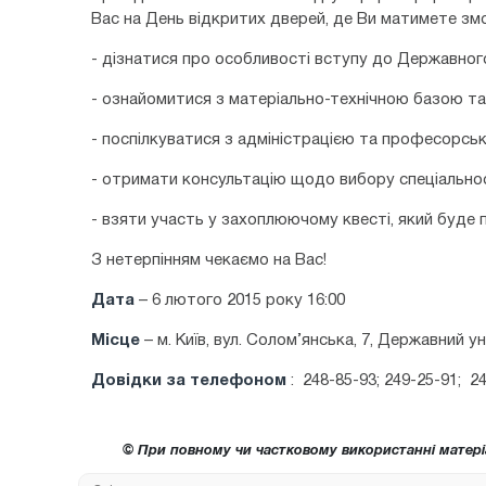
Вас на День відкритих дверей, де Ви матимете змо
- дізнатися про особливості вступу до Державного
- ознайомитися з матеріально-технічною базою та
- поспілкуватися з адміністрацією та професорсь
- отримати консультацію щодо вибору спеціальнос
- взяти участь у захоплюючому квесті, який буде
З нетерпінням чекаємо на Вас!
Дата
– 6 лютого 2015 року 16:00
Місце
– м. Київ, вул. Солом’янська, 7, Державний у
Довідки за телефоном
: 248-85-93; 249-25-91; 24
© При повному чи частковому використанні матері