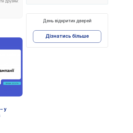
сти друзям:
День відкритих дверей
Дізнатись більше
– у
є