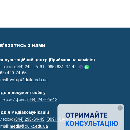
в'язатись з нами
онсультаційний центр (Приймальна комісія)
елефон:
(044) 249-25-91;
(095) 931-37-42;
068) 420-74-65
-mail:
vstup@duikt.edu.ua
ідділ документообігу
елефон / факс:
(044) 249-25-12
×
ідділ медіакомунікацій
елефон:
(044) 298-34-43
;
(099) 109-41-23
-mail:
media@duikt.edu.ua