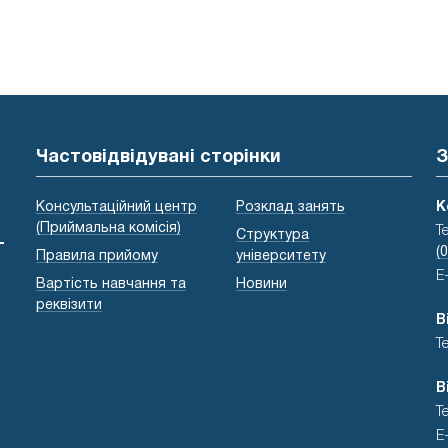
Частовідвідувані сторінки
З
Консультаційний центр
Розклад занять
К
(Приймальна комісія)
Т
Структура
-
(
Правила прийому
університету
E
Вартість навчання та
Новини
реквізити
В
Т
В
Т
E