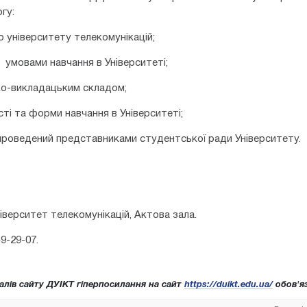
гу:
 університету телекомунікацій;
 умовами навчання в Університеті;
ко-викладацьким складом;
ті та форми навчання в Університеті;
 проведений представниками студентської ради Університету.
ніверситет телекомунікацій, Актова зала.
9-29-07.
алів сайту ДУІКТ гіперпосилання на сайт
https://duikt.edu.ua/
обов'яз