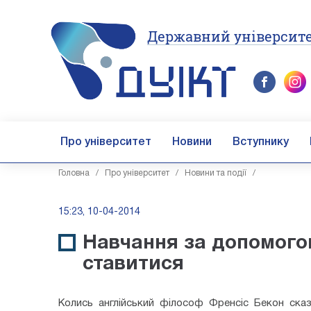
Державний університе
Про університет
Новини
Вступнику
Головна
/
Про університет
/
Новини та події
/
15:23, 10-04-2014
Навчання за допомогою
ставитися
Колись англійський філософ Френсіс Бекон сказа