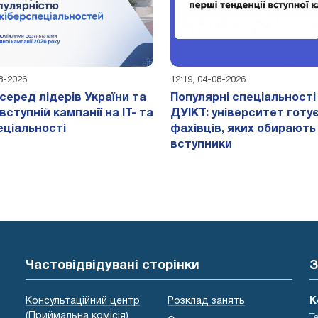
08-2026
12:19, 04-08-2026
 серед лідерів України та
Популярні спеціальності 
вступній кампанії на ІТ- та
ДУІКТ: університет готу
еціальності
фахівців, яких обирають
вступники
Частовідвідувані сторінки
З
Консультаційний центр
Розклад занять
К
(Приймальна комісія)