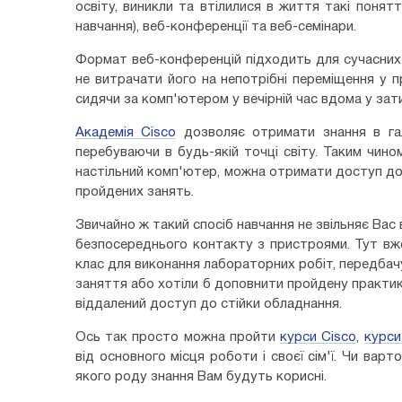
освіту, виникли та втілилися в життя такі понятт
навчання), веб-конференції та веб-семінари.
Формат веб-конференцій підходить для сучасних 
не витрачати його на непотрібні переміщення у п
сидячи за комп'ютером у вечірній час вдома у зати
Академія Cisco
дозволяє отримати знання в галу
перебуваючи в будь-якій точці світу. Таким чин
настільний комп'ютер, можна отримати доступ до 
пройдених занять.
Звичайно ж такий спосіб навчання не звільняє Вас
безпосереднього контакту з пристроями. Тут вже
клас для виконання лабораторних робіт, передба
заняття або хотіли б доповнити пройдену практи
віддалений доступ до стійки обладнання.
Ось так просто можна пройти
курси Cisco
,
курси
від основного місця роботи і своєї сім'ї. Чи вар
якого роду знання Вам будуть корисні.