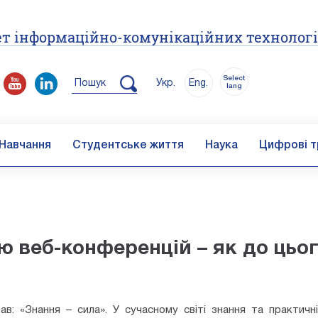
т інформаційно-комунікаційних технолог
Select
Пошук
Укр.
Eng.
lang
Навчання
Студентське життя
Наука
Цифрові т
 веб-конференцій – як до цьо
в: «Знання – сила». У сучасному світі знання та практичн