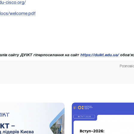
du-cisco.org/
/docs/welcome.pdf
алів сайту ДУІКТ гіперпосилання на сайт
https://duikt.edu.ua/
обов'яз
Розпові