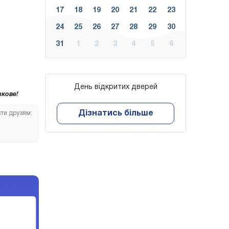
17
18
19
20
21
22
23
24
25
26
27
28
29
30
31
1
2
3
4
5
6
День відкритих дверей
кове!
Дізнатись більше
сти друзям: