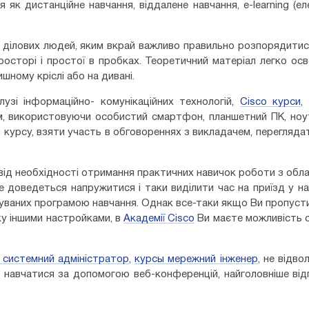
я як дистанційне навчання, віддалене навчання, e-learning (е
ділових людей, яким вкрай важливо правильно розпорядитис
росторі і простої в пробках. Теоретичний матеріал легко ос
шному кріслі або на дивані.
зі інформаційно- комунікаційних технологій,
Cisco курси
,
ом, використовуючи особистий смартфон, планшетний ПК, но
курсу, взяти участь в обговореннях з викладачем, перегляда
 від необхідності отримання практичних навичок роботи з обл
 доведеться напружитися і таки виділити час на приїзд у н
чуваних програмою навчання. Однак все-таки якщо Ви пропуст
ку іншими настройками, в
Академії Cisco
Ви маєте можливість 
 системний адміністратор
,
курсы мережний інженер
, не відво
то навчатися за допомогою веб-конференцій, найголовніше від