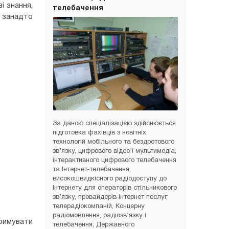
і знання,
телебачення
 занадто
За даною спеціалізацією здійснюється
підготовка фахівців з новітніх
технологій мобільного та бездротового
зв’язку, цифрового відео і мультимедіа,
інтерактивного цифрового телебачення
та Інтернет-телебачення,
високошвидкісного радіодоступу до
Інтернету для операторів стільникового
зв’язку, провайдерів Інтернет послуг,
телерадіокомпаній, Концерну
радіомовлення, радіозв’язку і
тримувати
телебачення, Державного