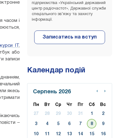
лектронне
підприємства «Український державний
центр радіочастот», Державної служби
спеціального зв’язку та захисту
інформації.
я часом і
воюється,
курси IT
,
утбук або
ти записи
Календар подій
аднанням,
авчальний
‹
›
или якесь
Серпень 2026
отримати
Пн
Вт
Ср
Чт
Пт
Сб
Вс
27
28
29
30
31
1
2
лікаючись
повісти –
3
4
5
6
7
8
9
10
11
12
13
14
15
16