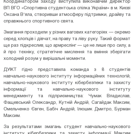
Координатором заходу виступила виконавчий директор
ВП ВГО «Спортивна студентська спілка України» в м. Києві
Оксана Вʼяла, створивши атмосферу підтримки, драйву та
справжнього спортивного свята.
Змагання проходили у різних вагових категоріях — окремо
серед хлопців і дівчат, на праву та ліву руку. Такий формат
ще раз підкреслив, що армреслінг — це не лише про силу, а
й про техніку, стратегічне мислення та вміння зберігати
холодний розум у вирішальні моменти.
ДУІКТ гідно представила команда з 8 студентів
навчально-наукового інституту інформаційних технологій,
навчально-наукового інституту кібербезпеки та захисту
інформації та навчально-наукового інституту
менеджменту та підприємництва: Чумак Владислав,
Фащевський Олександр, Кутній Андрій, Сагайдак Максим,
Омельченко Євген, Бабіч Андрій, Ілюшик Дмитро, Бурман
Максим.
За результатами змагань студент навчально-наукового
інституту кібербезпеки та захисту інформації Максим