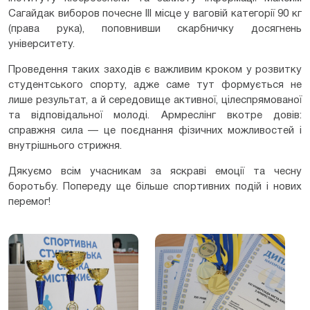
Сагайдак виборов почесне ІІІ місце у ваговій категорії 90 кг
(права рука), поповнивши скарбничку досягнень
університету.
Проведення таких заходів є важливим кроком у розвитку
студентського спорту, адже саме тут формується не
лише результат, а й середовище активної, цілеспрямованої
та відповідальної молоді. Армреслінг вкотре довів:
справжня сила — це поєднання фізичних можливостей і
внутрішнього стрижня.
Дякуємо всім учасникам за яскраві емоції та чесну
боротьбу. Попереду ще більше спортивних подій і нових
перемог!