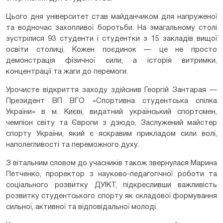
Цього дня університет став майданчиком для напруженої
та водночас захопливої боротьби. На змагальному столі
зустрілися 93 студенти і студентки з 15 закладів вищої
освіти столиці. Кожен поєдинок — це не просто
демонстрація фізичної сили, а історія витримки,
концентрації та жаги до перемоги.
Урочисте відкриття заходу здійснив Георгій Зантарая —
Президент ВП ВГО «Спортивна студентська спілка
України» в м. Києві, видатний український спортсмен,
чемпіон світу та Європи з дзюдо, Заслужений майстер
спорту України, який є яскравим прикладом сили волі,
наполегливості та переможного духу.
З вітальним словом до учасників також звернулася Марина
Петченко, проректор з науково-педагогічної роботи та
соціального розвитку ДУІКТ, підкресливши важливість
розвитку студентського спорту як складової формування
сильної, активної та відповідальної молоді.