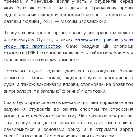
тренера. У тренуванні взяли участь 9 студентів, серед
яких були як хлопці, так і дівчата. Тренування провів
відповідальний викладач кафедри Психології, здоров'я та
безпеки людини ДУІКТ — Максим Зарванський.
Тренувальний процес організовано у співпраці з мережею
фітнес-клубів GymFit, з якою
університет раніше уклав
угоду про партнерство
. Саме завдяки цій співпраці
студенти ДУІКТ отримали можливість займатися боксом у
сучасному спортивному комплексі.
Протягом однієї години учасники опановували базові
елементи техніки боксу, відпрацьовували координацію
рухів, а також виконували вправи, спрямовані на розвиток
витривалості та загальної фізичної підготовки.
Захід було організовано в межах ініціативи, спрямованої на
залучення студентів до занять спортом та створення
умов для їх всебічного розвитку. Як і зазначалося раніше,
такі тренування дають можливість студентам не лише
ознайомитися з основами боксу, а й отримати заряд
енергії та мотивації до регулярних занять спортом.