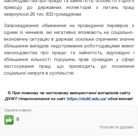
законодавства про працю та зайнятість, особисто з цього
приводу до державних інспекторів з питань праці
звернулося 26 тис. 833 громадянам.
Запровадження обмеження на проведення перевірок є
одним із чинників, які негативно впливають на соціально-
економічну ситуацію в державі, оскільки спричиняє значне
збільшення випадків недотримання роботодавцями вимог
законодавства про працю та зайнятість, відповідно і
збільшення кількості порушень прав громадян у сфері
застосування праці, що призводить до посилення
соціальної напруги в суспільстві.
© При повному чи частковому використанні матеріалів сайту
ДУІКТ гіперпосилання на сайт
https://duikt.edu.ua/
обов'язкове!
Оцінити новину:
0
Розповісти друзям: