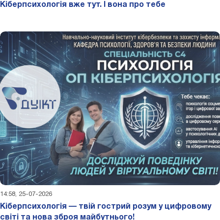
Кіберпсихологія вже тут. І вона про тебе
14:58, 25-07-2026
Кіберпсихологія — твій гострий розум у цифровому
світі та нова зброя майбутнього!