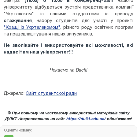
Завтра
(
19.02
) о
15:00
в
конференц-залі
нашого
університету відбудеться зустріч представника компанії
"Укртелеком" із нашими студентами із приводу
стажування
, набору студентів для участі у проекті
"Кращі із Укртелекомом"
, різного роду освітних програм
та
працевлаштування
наших випускників.
Не зволікайте і використовуйте всі можливості, які
надає Нам наш університет!!!
Чекаємо на Вас!!!
Джерело:
Сайт студентскої ради
© При повному чи частковому використанні матеріалів сайту
ДУІКТ гіперпосилання на сайт
https://duikt.edu.ua/
обов'язкове!
Оцінити новину: