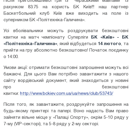
Після приголомшливої гри із "Чераськими мавпами" із
рахунком 83:75 на користь БК Київ!!! наш партнер
Баскетбольний клуб Київ вже виходить на поле із
суперником БК «Політехніка-Галичина».
Усі вболівальники можуть роздрукувати безкоштовні
квитки на матч чемпіонату Суперліги
БК «Київ» - БК
«Політехніка-Галичина»
, який відбудеться
14 лютого
, та
прийти на гру абсолютно безкоштовно! Початок поєдинку
о 14:00.
Умови акції: отримати безкоштовні запрошення можуть всі
бажаючі. Для цього Вам потрібно завантажити з нашого
сайту вордівський документ, який знаходиться у новині
про безкоштовні
квитки:
http://www.bckiev.com.ua/ua/news/club/53743/
Після того, як завантажите, роздрукуйте запрошення на
будь-якому принтері та папері. Воно надасть Вам право
зайняти вільне місце у «Палаці Спорту», окрім 5-10 ряду у
7-му (VIP-секторі), та 5-8 ряду у 2-му секторі.