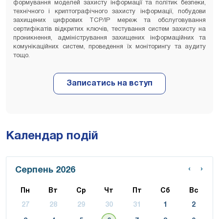
формування моделей захисту інформації та політик безпеки,
технічного і криптографічного захисту інформації, побудови
захищених цифрових TCP/IP мереж та обслуговування
сертифікатів відкритих ключів, тестування систем захисту на
проникнення, адміністрування захищених інформаційних та
комунікаційних систем, проведення їх моніторингу та аудиту
тощо.
Календар подій
‹
›
Серпень 2026
Пн
Вт
Ср
Чт
Пт
Сб
Вс
27
28
29
30
31
1
2