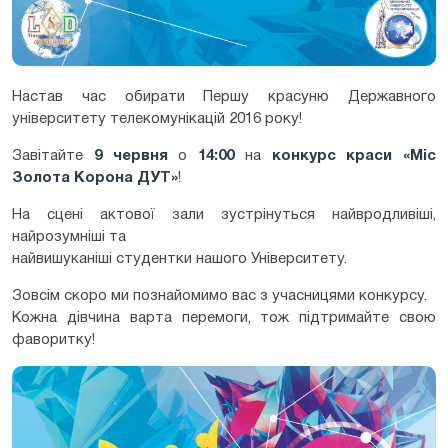
Настав час обирати Першу красуню Державного
університету телекомунікацій 2016 року!
Завітайте
9 червня
о
14:00
на
конкурс краси «Міс
Золота Корона ДУТ»
!
На сцені актової зали зустрінуться найвродливіші,
найрозумніші та
найвишуканіші студентки нашого Університету.
Зовсім скоро ми познайомимо вас з учасницями конкурсу.
Кожна дівчина варта перемоги, тож підтримайте свою
фаворитку!