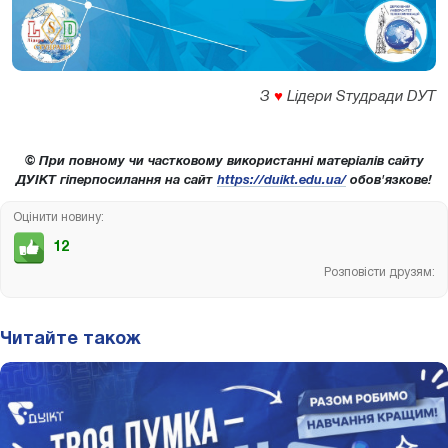
З
♥
Lідери Sтудради DУТ
© При повному чи частковому використанні матеріалів сайту
ДУІКТ гіперпосилання на сайт
https://duikt.edu.ua/
обов'язкове!
Оцінити новину:
12
Розповісти друзям:
Читайте також