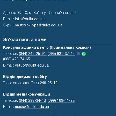
Адреса: 03110, м. Київ, вул. Солом'янська, 7
E-mail:
info@duikt.edu.ua
Скринька довіри:
vps@duikt.edu.ua
Зв'язатись з нами
Консультаційний центр (Приймальна комісія)
Телефон:
(044) 249-25-91;
(095) 931-37-42;
(068) 420-74-65
E-mail:
vstup@duikt.edu.ua
Відділ документообігу
Телефон / факс:
(044) 249-25-12
Відділ медіакомунікацій
Телефон:
(044) 298-34-43
;
(099) 109-41-23
E-mail:
media@duikt.edu.ua