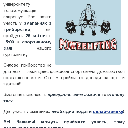
університету
телекомунікацій
запрошує Вас взяти
участь у
змаганнях з
триборства
, які
пройдуть
26 квітня
о
15:00
в
спортивному
залі
нашого
гуртожитку.
Силове триборство не
для всіх. Тільки цілеспрямовані спортсмени домагаються
поставленої мети. Ото ж прийди та доведи на що ти
здатний!
Змагання включають
присідання
,
жим лежачи
та
станову
тягу
.
Для участі у змаганнях
необхідно подати
онлай-заявку
!
Всі бажаючі можуть приймати участь, тому