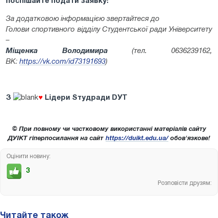
поспішайте подати заявку!
За додатковою інформацією звертайтеся до
Голови спортивного відділу Студентської ради Університету
–
Міщенка Володимира
(тел. 0636239162,
ВК:
https://vk.com/id73191693
)
З
♥
Lідери Sтудради DУТ
© При повному чи частковому використанні матеріалів сайту
ДУІКТ гіперпосилання на сайт
https://duikt.edu.ua/
обов'язкове!
Оцінити новину:
3
Розповісти друзям:
Читайте також