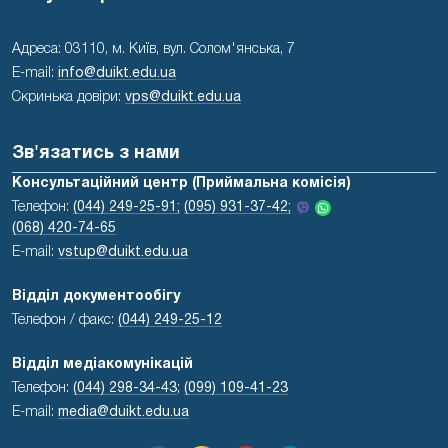
Адреса: 03110, м. Київ, вул. Солом'янська, 7
E-mail:
info@duikt.edu.ua
Скринька довіри:
vps@duikt.edu.ua
Зв'язатись з нами
Консультаційний центр (Приймальна комісія)
Телефон:
(044) 249-25-91;
(095) 931-37-42;
(068) 420-74-65
E-mail:
vstup@duikt.edu.ua
Відділ документообігу
Телефон / факс:
(044) 249-25-12
Відділ медіакомунікацій
Телефон:
(044) 298-34-43
;
(099) 109-41-23
E-mail:
media@duikt.edu.ua