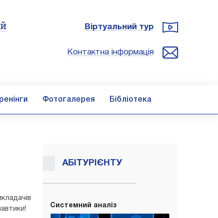
ій
Віртуальний тур
Контактна інформація
ренінги
Фотогалерея
Бібліотека
АБІТУРІЄНТУ
икладачів
Системний аналіз
навтики!