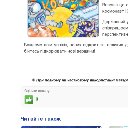
Вперше це с
космонавт Юр
Державний у
співпрацює
перспективн
Бажаємо всім успіхів, нових відкриттів, великих
бійтесь підкорювати нові вершини!
© При повному чи частковому використанні матері
Оцінити новину:
3
Читайте також