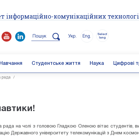
т інформаційно-комунікаційних технолог
Select
Пошук
Укр.
Eng.
lang
Навчання
Студентське життя
Наука
Цифрові т
а рада
/
навтики!
 рада на чолі з головою Гладкою Оленою вітає студентів, в
рацію Державного університету телекомунікацій з Днем космо