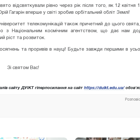
вято відсвяткували рівно через рік після того, як 12 квітня 
ій Гагарін вперше у світі зробив орбітальний обліт Землі!
ніверситет телекомунікацій також причетний до цього свята
мо з Національним космічним агентством, що дає нам до
ий ріст та розвиток.
 досягнень та проривів в науці! Будьте завжди першими в усь
Зі святом Вас!
алів сайту ДУІКТ гіперпосилання на сайт
https://duikt.edu.ua/
обов'яз
Розпові