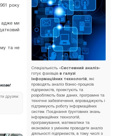
1961 року
, адже ми
датковий
ому та не
Спеціальність «
Системний аналіз
»
готує фахівців
в галузі
інформаційних технологій
, які
проводять аналіз бізнес-процесів
кове!
підприємств, проектують та
розробляють бази даних, програмне та
сти друзям:
технічне забезпечення, впроваджують і
підтримують роботу інформаційних
систем. Поєднання ґрунтовних знань
інформаційних технологій,
програмування, математики та
економіки з умінням проводити аналіз
діяльності підприємств, в тому числі з