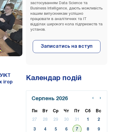
застосуванням Data Science та
Business Intelligence, дають можливість
нашим випускникам успішно
працювати в аналітичних та ІТ
відділах широкого кола підприємств та
установ.
УІКТ
Календар подій
 ігор
‹
›
Серпень 2026
Пн
Вт
Ср
Чт
Пт
Сб
Вс
27
28
29
30
31
1
2
3
4
5
6
7
8
9