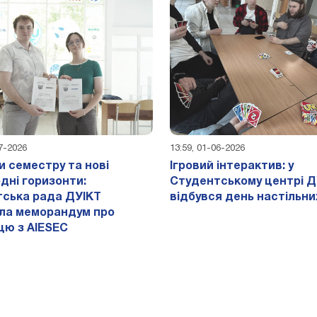
07-2026
13:59, 01-06-2026
и семестру та нові
Ігровий інтерактив: у
дні горизонти:
Студентському центрі Д
ська рада ДУІКТ
відбувся день настільних
ла меморандум про
цю з AIESEC