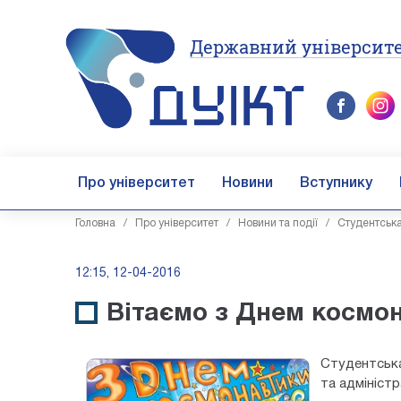
Державний університе
Про університет
Новини
Вступнику
Головна
/
Про університет
/
Новини та події
/
Студентськ
12:15, 12-04-2016
Вітаємо з Днем космо
Студентська
та адмініст